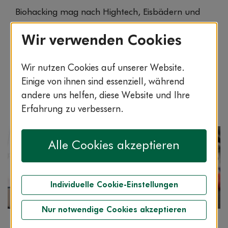
Biohacking mag nach Hightech, Eisbädern und
smarten Ringen am Finger klingen. Aber im
Wir verwenden Cookies
Alltag geht es oft um etwas viel Einfacheres:
kleine Gewohnheiten, die dir helfen, dich ganz
ohne Leistungsdruck wacher, stärker und
Wir nutzen Cookies auf unserer Website.
ausgeglichener zu fühlen. Wir zeigen dir einige
Einige von ihnen sind essenziell, während
Tricks.
andere uns helfen, diese Website und Ihre
Erfahrung zu verbessern.
Alle Cookies akzeptieren
Individuelle Cookie-Einstellungen
Nur notwendige Cookies akzeptieren
Artikel
Lesezeit: 2:00 min.