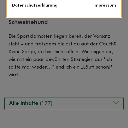
Datenschutzerklärung
Impressum
Motivation für Sport finden: So
überwindest du deinen inneren
Schweinehund
Die Sportklamotten liegen bereit, der Vorsatz
steht – und trotzdem bleibst du auf der Couch?
Keine Sorge, du bist nicht allein. Wir zeigen dir,
wie mit ein paar bewährten Strategien aus "Ich
sollte mal wieder...“ endlich ein „Läuft schon!"
wird.
Alle Inhalte
(177)