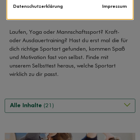
Datenschutzerklärung
Impressum
Finde deinen Sport – welche Bewegung
zu dir passt
Laufen, Yoga oder Mannschaftssport? Kraft-
oder Ausdauertraining? Hast du erst mal die für
dich richtige Sportart gefunden, kommen Spaß
und Motivation fast von selbst. Finde mit
unserem Selbsttest heraus, welche Sportart
wirklich zu dir passt.
Alle Inhalte
(21)