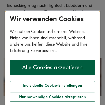
Biohacking mag nach Hightech, Eisbädern und
smarten Ringen am Finger klingen. Aber im
Wir verwenden Cookies
Alltag geht es oft um etwas viel Einfacheres:
kleine Gewohnheiten, die dir helfen, dich ganz
ohne Leistungsdruck wacher, stärker und
Wir nutzen Cookies auf unserer Website.
ausgeglichener zu fühlen. Wir zeigen dir einige
Einige von ihnen sind essenziell, während
Tricks.
andere uns helfen, diese Website und Ihre
Erfahrung zu verbessern.
Alle Cookies akzeptieren
Individuelle Cookie-Einstellungen
Nur notwendige Cookies akzeptieren
Artikel
Lesezeit: 2:00 min.