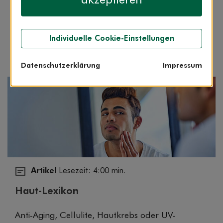
akzeptieren
Die Haut ist unser größtes Organ. Viele
Menschen wissen jedoch ganz schön wenig über
sie. Wie steht es mit Ihnen? Testen Sie Ihr Wissen
Individuelle Cookie-Einstellungen
mit unserem Haut-Quiz.
Datenschutzerklärung
Impressum
Artikel
Lesezeit: 4:00 min.
Haut-Lexikon
Anti-Aging, Cellulite, Hautkrebs oder UV-