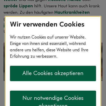
spröde Lippen
hilft. Unsere Haut kann auch krank
werden. Zu den häufigsten
Hautkrankheiten
gehört die
Neurodermitis
.
Hautausschlag
oder
Wir verwenden Cookies
juckende Haut
kann hingegen verschiedene
Ursachen haben.
Wir nutzen Cookies auf unserer Website.
Einige von ihnen sind essenziell, während
andere uns helfen, diese Website und Ihre
Erfahrung zu verbessern.
Alle Cookies akzeptieren
Artikel
Lesezeit: 5:00 min.
Quiz: Wie gut kennen Sie Ihre Haut?
Nur notwendige Cookies