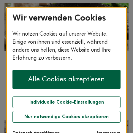
Wir verwenden Cookies
Wir nutzen Cookies auf unserer Website.
Einige von ihnen sind essenziell, während
andere uns helfen, diese Website und Ihre
Erfahrung zu verbessern.
Rezept
Lesezeit: 2:00 min.
Tagliatelle mit gebratenen Steinpilzen
Alle Cookies akzeptieren
Bandnudeln und Steinpilze sind eine wundervolle
Kombination. Original-italienisch: die würzige
Kräuter-Pancetta.
Individuelle Cookie-Einstellungen
Nur notwendige Cookies akzeptieren
Datenschutzerklärung
Impressum