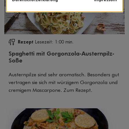
Rezept
Lesezeit: 1:00 min.
Spaghetti mit Gorgonzola-Austernpilz-
Soße
Austernpilze sind sehr aromatisch. Besonders gut
vertragen sie sich mit würzigem Gorgonzola und
cremigem Mascarpone. Zum Rezept.