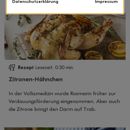
Datenschutzerklärung
Impressum
Rezept
Lesezeit: 0:30 min.
Zitronen-Hähnchen
In der Volksmedizin wurde Rosmarin früher zur
Verdauungsförderung eingenommen. Aber auch
die Zitrone bringt den Darm auf Trab.