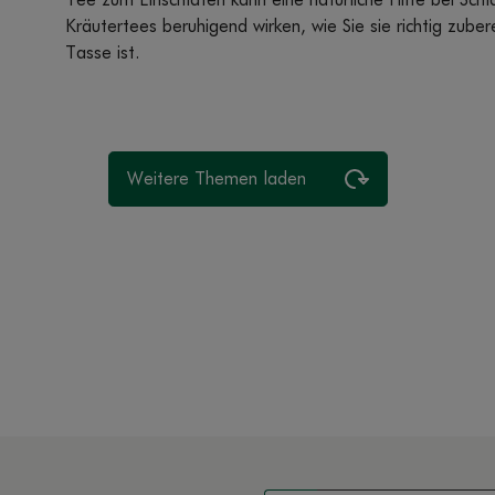
Tee zum Einschlafen kann eine natürliche Hilfe bei Schl
Kräutertees beruhigend wirken, wie Sie sie richtig zube
Tasse ist.
Weitere Themen laden