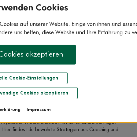
rwenden Cookies
Cookies auf unserer Website. Einige von ihnen sind essenzi
ere uns helfen, diese Website und Ihre Erfahrung zu ve
 Cookies akzeptieren
elle Cookie-Einstellungen
wendige Cookies akzeptieren
ion liegt deine Stärke –
z trainierst
erklärung
Impressum
Psychische Widerstandskraft ist keine Charakterfrage,
t. Hier findest du bewährte Strategien aus Coaching und