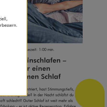
ell,
rbessern.
Artikel
Lesezeit: 1:00 min.
Besser einschlafen –
Tipps für einen
erholsamen Schlaf
Du bist unkonzentriert, hast Stimmungstiefs,
bist ständig müde? In der Nacht schläfst du
oft schlecht? Guter Schlaf ist weit mehr als
Erholung – er ist aktive Regeneration. Erfahre,