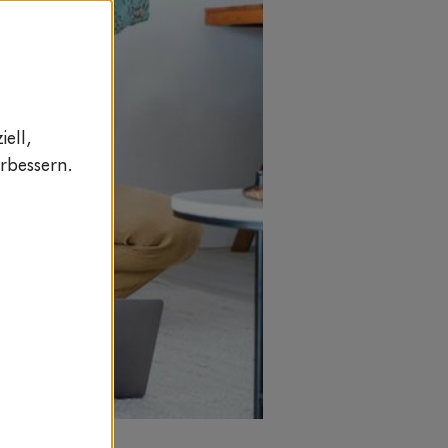
ell,
rbessern.