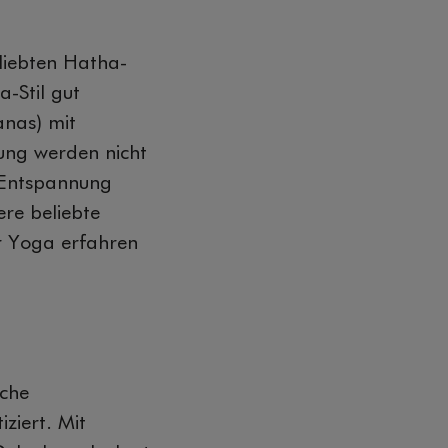
eliebten Hatha-
-Stil gut
anas) mit
ung werden nicht
d Entspannung
ere beliebte
r Yoga erfahren
sche
ziert. Mit