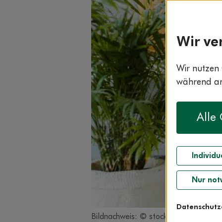
Wir ve
Wir nutzen 
während and
Alle
Individu
Nur not
Datenschutz
Bildnachweis: © stock.adobe.com / s