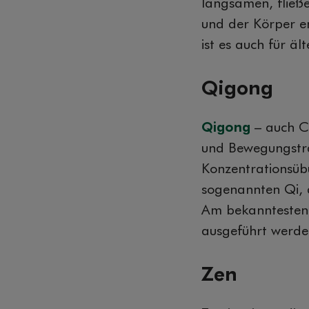
langsamen, fließ
und der Körper e
ist es auch für ä
Qigong
Qigong
– auch Ch
und Bewegungstra
Konzentrationsübu
sogenannten Qi, 
Am bekanntesten 
ausgeführt werde
Zen