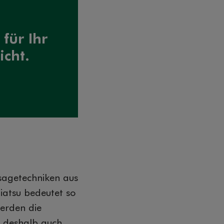
für Ihr
icht.
ssagetechniken aus
hiatsu bedeutet so
erden die
t deshalb auch