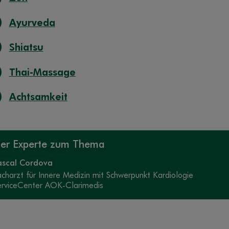
Ayurveda
Shiatsu
Thai-Massage
Achtsamkeit
er Experte zum Thema
ascal Cordova
acharzt für Innere Medizin mit Schwerpunkt Kardiologie
erviceCenter AOK-Clarimedis