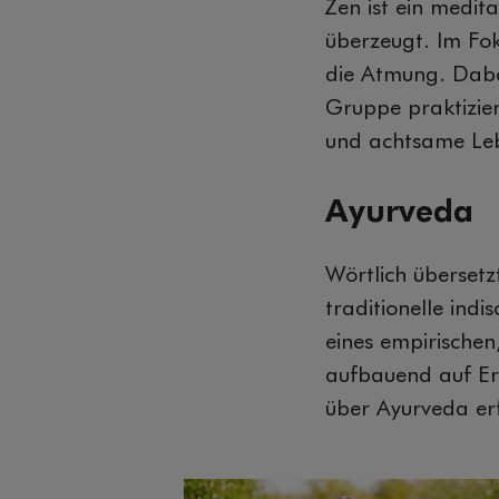
Zen ist ein medit
überzeugt. Im Fo
die Atmung. Dabe
Gruppe praktiziert
und achtsame Leb
Ayurveda
Wörtlich übersetz
traditionelle ind
eines empirische
aufbauend auf Er
über Ayurveda er