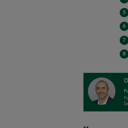
5
6
7
8
D
P
F
S