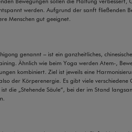
enden Bewegungen sollen die Haltung verbessert, 
ntspannt werden. Aufgrund der sanft fließenden 
ltere Menschen gut geeignet.
igong genannt – ist ein ganzheitliches, chinesisch
ining. Ähnlich wie beim Yoga werden Atem-, Bew
ngen kombiniert. Ziel ist jeweils eine Harmonisier
also der Körperenergie. Es gibt viele verschieden
ist die „Stehende Säule“, bei der im Stand lang
n.