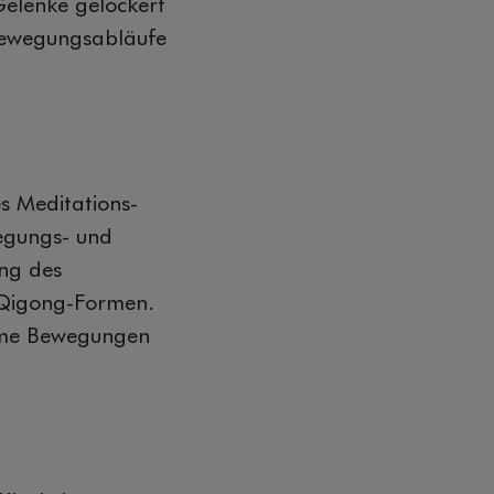
Gelenke gelockert
Bewegungsabläufe
es Meditations-
egungs- und
ung des
e Qigong-Formen.
same Bewegungen