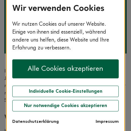
Wir verwenden Cookies
Die Expertin zum Thema
Wir nutzen Cookies auf unserer Website.
Einige von ihnen sind essenziell, während
Margareta Cardeneo
Fachärztin für Orthopädie und Unfallchirurgie
andere uns helfen, diese Website und Ihre
ServiceCenter AOK-Clarimedis
Erfahrung zu verbessern.
Alle Cookies akzeptieren
Im Sommer schwitzen wir etwas mehr als in der kalten
Jahreszeit – das ist ganz normal. Außerdem schwitzen
nicht alle Menschen gleich stark. Manchmal ist es aber
Individuelle Cookie-Einstellungen
nicht die Sonne oder sportliche Betätigung, die den
Schweiß zum Laufen bringt.
Nur notwendige Cookies akzeptieren
Was ist Hyperhidrose?
Datenschutzerklärung
Impressum