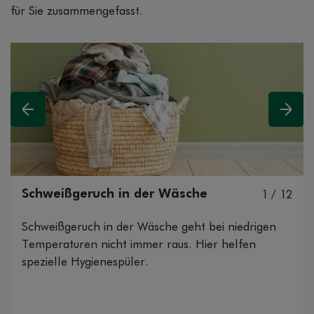
für Sie zusammengefasst.
Vorheriges
Nächs
Schweißgeruch in der Wäsche
1 / 12
Schweißgeruch in der Wäsche geht bei niedrigen
Salbei kann das Schwitzen reduzieren
Sauna
regelmäßig so viel Sport
Wir
Temperaturen nicht immer raus. Hier helfen
Entspannungstechniken
unterstützen Sie beim Aufhören.
spezielle Hygienespüler.
Körper benötigt mindestens 1,5 bis 2 Liter
Tipps für Sauna-Anfänger
Wasser am Tag