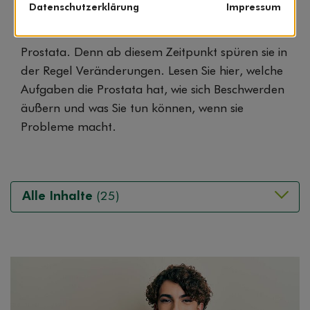
Datenschutzerklärung
Impressum
Die meisten Männer machen sich erst im
mittleren Lebensalter Gedanken um ihre
Prostata. Denn ab diesem Zeitpunkt spüren sie in
der Regel Veränderungen. Lesen Sie hier, welche
Aufgaben die Prostata hat, wie sich Beschwerden
äußern und was Sie tun können, wenn sie
Probleme macht.
Alle Inhalte
(25)