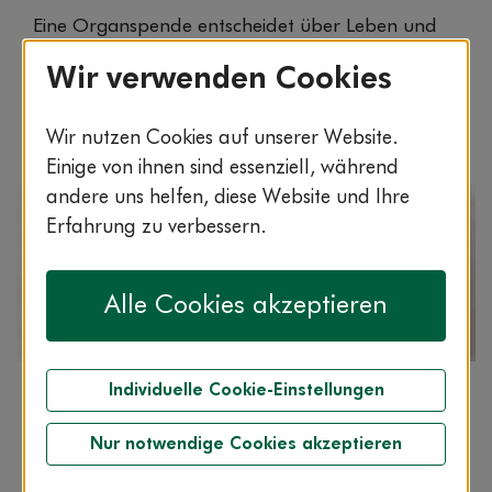
Eine Organspende entscheidet über Leben und
Tod. Doch nur wenige Menschen fühlen sich
Wir verwenden Cookies
ausreichend informiert. Hier finden Sie Antworten
auf die wichtigsten Fragen rund ums Thema.
Wir nutzen Cookies auf unserer Website.
Einige von ihnen sind essenziell, während
andere uns helfen, diese Website und Ihre
Erfahrung zu verbessern.
Alle Cookies akzeptieren
Individuelle Cookie-Einstellungen
Artikel
Lesezeit: 4:00 min.
Prostata: Das versteckte
Nur notwendige Cookies akzeptieren
Geschlechtsorgan