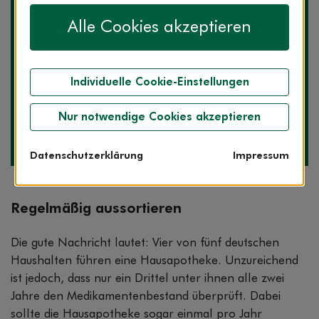
Alle Cookies akzeptieren
Individuelle Cookie-Einstellungen
Die Expertin zum Thema
Birgit Kämmerer-Mroß
Nur notwendige Cookies akzeptieren
Apothekerin
ServiceCenter AOK-Clarimedis
Datenschutzerklärung
Impressum
Regelmäßig aussortieren
Die gute Nachricht lautet: Vier von fünf deutschen
Haushalten führen eine Hausapotheke. Unzureichend
ist jedoch, dass nur ein Drittel unter ihnen alle zwei
Jahre den Medikamentenbestand überprüft. Dabei
sollte die Hausapotheke sogar einmal pro Jahr