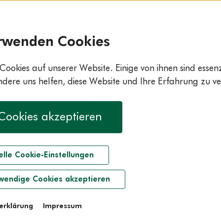
 schonen Sie Ihr Kreuz
rwenden Cookies
zeit: Den Rücken entlasten
 Wohltat für die Wirbelsäule
Cookies auf unserer Website. Einige von ihnen sind essenzi
ere uns helfen, diese Website und Ihre Erfahrung zu ve
 Cookies akzeptieren
elle Cookie-Einstellungen
wendige Cookies akzeptieren
erklärung
Impressum