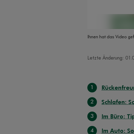
Ihnen hat das Video gef
Letzte Änderung: 01.
1
Rückenfreu
2
Schlafen: So
3
Im Büro: Ti
4
Im Auto: So