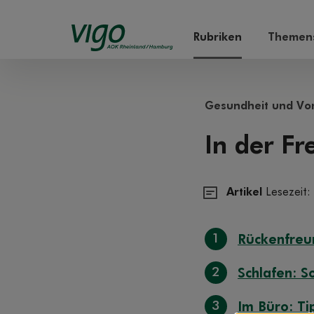
Rubriken
Themens
Gesundheit und Vo
In der Fr
Artikel
Lesezeit:
1
Rückenfreu
2
Schlafen: So
3
Im Büro: Ti