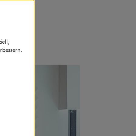
ell,
rbessern.