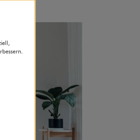
ell,
rbessern.