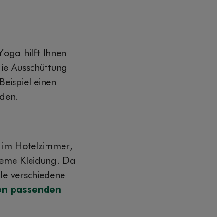
oga hilft Ihnen
die Ausschüttung
Beispiel einen
nden.
, im Hotelzimmer,
queme Kleidung. Da
ele verschiedene
ren passenden