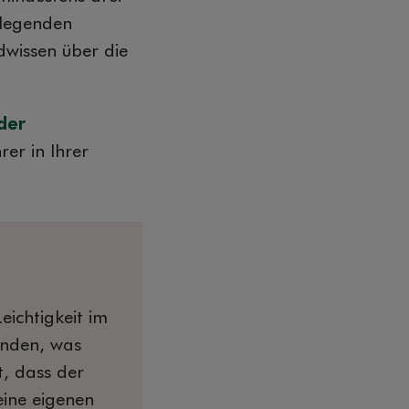
dlegenden
dwissen über die
der
er in Ihrer
eichtigkeit im
inden, was
t, dass der
ine eigenen