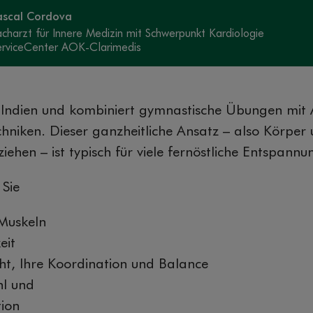
ascal Cordova
acharzt für Innere Medizin mit Schwerpunkt Kardiologie
erviceCenter AOK-Clarimedis
Indien und kombiniert gymnastische Übungen mit
hniken. Dieser ganzheitliche Ansatz – also Körper u
ehen – ist typisch für viele fernöstliche Entspannu
 Sie
 Muskeln
eit
ht, Ihre Koordination und Balance
hl und
tion