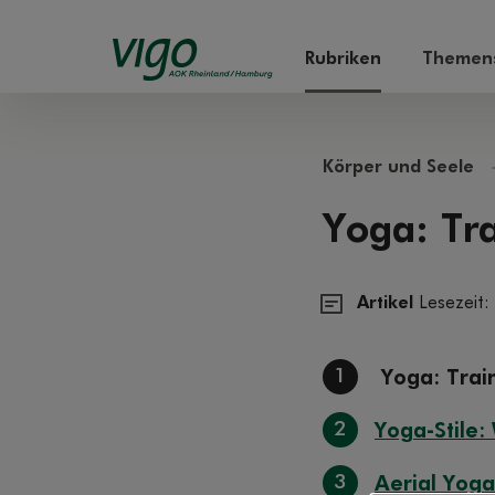
Rubriken
Themens
Körper und Seele
Yoga: Tra
Artikel
Lesezeit:
1
Yoga: Train
2
Yoga-Stile:
3
Aerial Yoga