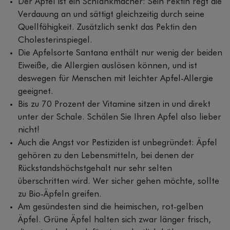
Der Apfel ist ein Schlankmacher: Sein Pektin regt die
Verdauung an und sättigt gleichzeitig durch seine
Quellfähigkeit. Zusätzlich senkt das Pektin den
Cholesterinspiegel.
Die Apfelsorte Santana enthält nur wenig der beiden
Eiweiße, die Allergien auslösen können, und ist
deswegen für Menschen mit leichter Apfel-Allergie
geeignet.
Bis zu 70 Prozent der Vitamine sitzen in und direkt
unter der Schale. Schälen Sie Ihren Apfel also lieber
nicht!
Auch die Angst vor Pestiziden ist unbegründet: Äpfel
gehören zu den Lebensmitteln, bei denen der
Rückstandshöchstgehalt nur sehr selten
überschritten wird. Wer sicher gehen möchte, sollte
zu Bio-Äpfeln greifen.
Am gesündesten sind die heimischen, rot-gelben
Äpfel. Grüne Äpfel halten sich zwar länger frisch,