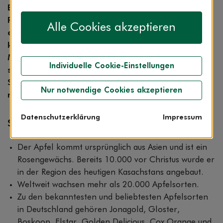
Ein Apfel am Tag hält den Arzt vom Leib – die
Redewendung kennt wohl jeder. Und auch wenn
Alle Cookies akzeptieren
es nicht ganz stimmt, so ist der Apfel doch ein
kleines Wunder. Reich an Vitaminen,
Mineralstoffen und Antioxidantien, lecker – und
Individuelle Cookie-Einstellungen
sortenreich! In unseren Breiten beginnt im
Spätsommer die Apfelernte.
Erfahren Sie noch
Nur notwendige Cookies akzeptieren
mehr Wissenswertes über die knackige Frucht.
Datenschutzerklärung
Impressum
Schon gewusst? 7 Fakten über Äpfel
Der Apfel kommt ursprünglich aus Asien und ist ein
Rosengewächs. Bereits 10.000 vor Christus wurde er
in der Region des heutigen Kasachstans angebaut.
Weltweit wachsen mehr als 20.000 Apfelsorten.
Zu den bekanntesten und beliebtesten Apfelsorten
in Deutschland gehören Jonagold, Gloster,
Boskoop, Elstar, Golden Delicious, Cox Orange und