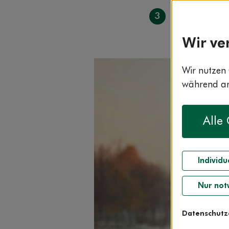
3
Laufen – so
Wir ve
Wir nutzen 
während and
Alle
Individu
Nur not
Datenschutz