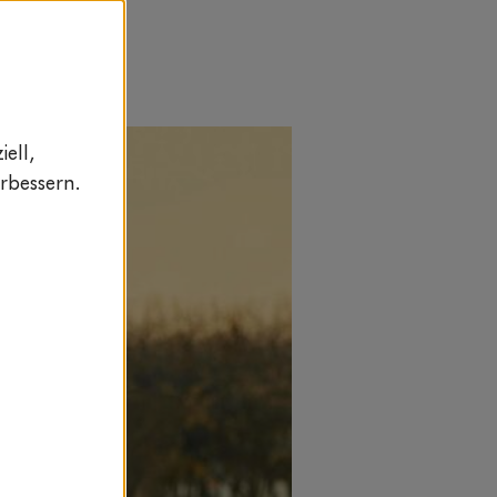
ell,
rbessern.