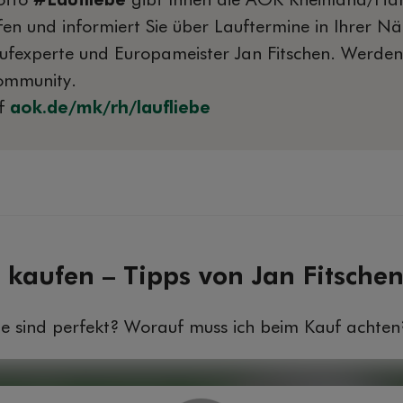
otto
#Laufliebe
gibt Ihnen die AOK Rheinland/Ha
en und informiert Sie über Lauftermine in Ihrer N
Laufexperte und Europameister Jan Fitschen. Werden 
ommunity.
uf
aok.de/mk/rh/laufliebe
 kaufen – Tipps von Jan Fitsche
e sind perfekt? Worauf muss ich beim Kauf achten