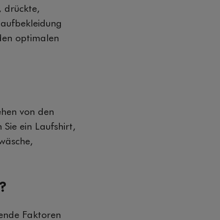
, drückte,
 Laufbekleidung
 den optimalen
ehen von den
ie ein Laufshirt,
rwäsche,
?
gende Faktoren