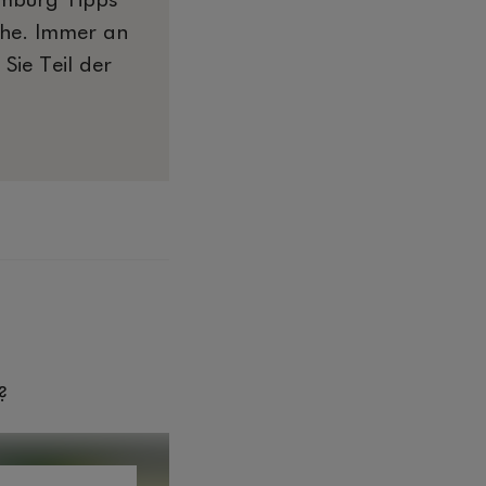
mburg Tipps
ähe. Immer an
Sie Teil der
n
?