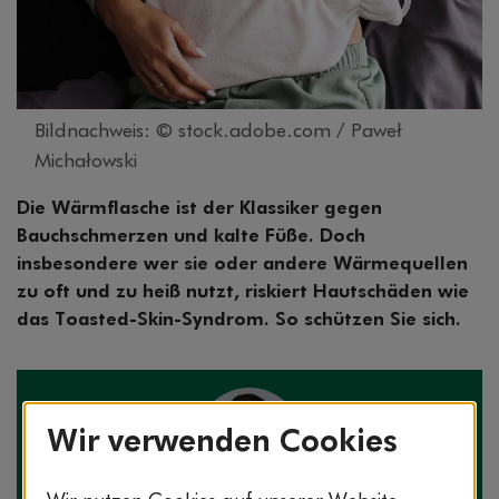
Bildnachweis: © stock.adobe.com / Paweł
Michałowski
Die Wärmflasche ist der Klassiker gegen
Bauchschmerzen und kalte Füße. Doch
insbesondere wer sie oder andere Wärmequellen
zu oft und zu heiß nutzt, riskiert Hautschäden wie
das Toasted-Skin-Syndrom. So schützen Sie sich.
Wir verwenden Cookies