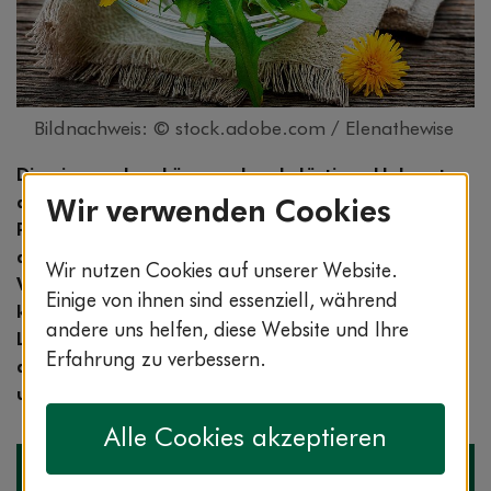
Bildnachweis: © stock.adobe.com / Elenathewise
Die einen sehen Löwenzahn als lästiges Unkraut,
die anderen freuen sich über seine reizenden
Wir verwenden Cookies
Pusteblumen. Nur Wenige wissen aber, dass er
auch eine wirksame Heilpflanze ist. Vor allem bei
Wir nutzen Cookies auf unserer Website.
Verdauungsbeschwerden und Appetitlosigkeit
Einige von ihnen sind essenziell, während
kommt das Kraut zum Einsatz. Was der
andere uns helfen, diese Website und Ihre
Löwenzahn sonst noch kann und wer besser auf
Erfahrung zu verbessern.
den Verzehr verzichten sollte, erfahren Sie in
unserem Heilpflanzen-Lexikon.
Alle Cookies akzeptieren