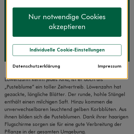
Nur notwendige Cookies
akzeptieren
Die Expertin zum Thema
Birgit Kämmerer-Mroß
Apothekerin
Individuelle Cookie-Einstellungen
ServiceCenter AOK-Clarimedis
Datenschutzerklärung
Impressum
Löwenzahn kennt jedes Kind, ist er doch als
„Pusteblume“ ein toller Zeitvertreib. Löwenzahn hat
gezackte, längliche Blätter. Der runde, hohle Stängel
enthält einen milchigen Saft. Hinzu kommen die
unverwechselbaren leuchtend gelben Korbblüten. Aus
ihnen bilden sich die Pusteblumen. Dank ihrer haarigen
Flugschirme sorgen sie für eine gute Verbreitung der
Pflanze in der gesamten Umgebung.