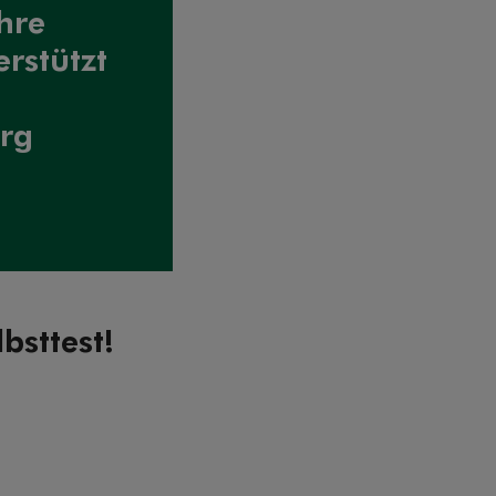
hre
rstützt
rg
bsttest!