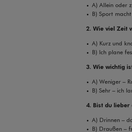
A) Allein oder 
B) Sport macht
2. Wie viel Zeit 
A) Kurz und kn
B) Ich plane f
3. Wie wichtig i
A) Weniger – Ro
B) Sehr – ich l
4. Bist du liebe
A) Drinnen – d
B) Draußen – fr