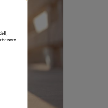
ell,
rbessern.