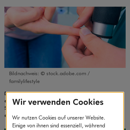
Bildnachweis: © stock.adobe.com /
familylifestyle
Die meisten Warzenarten sind harmlos. Trotzdem
empfinden viele Betroffene sie als störend. Lesen
Wir verwenden Cookies
Sie hier, was Sie tun können, um Warzen zu
entfernen und in Zukunft vorzubeugen.
Wir nutzen Cookies auf unserer Website.
Einige von ihnen sind essenziell, während