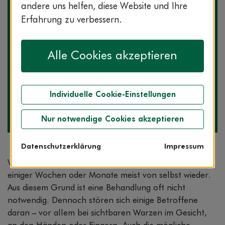
andere uns helfen, diese Website und Ihre
Erfahrung zu verbessern.
Alle Cookies akzeptieren
Die Expertin zum Thema
Anna Bamidis
Individuelle Cookie-Einstellungen
Fachärztin für Haut- und Geschlechtskrankheiten,
Allergologin, ServiceCenter AOK-Clarimedis
Foto: Fotografie Schulzki
Nur notwendige Cookies akzeptieren
Datenschutzerklärung
Impressum
Warzen sind harmlos und verschwinden innerhalb
einiger Wochen oder Monate meist von selbst wieder.
Aus diesem Grund ist eine Behandlung oft nicht
notwendig. Dennoch stören sich einige Betroffene
daran – vor allem bei sichtbaren Warzen im Gesicht,