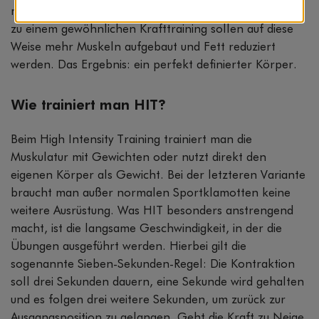
mehreren Tagen bis hin zu einer Woche. Im Vergleich
zu einem gewöhnlichen Krafttraining sollen auf diese
Weise mehr Muskeln aufgebaut und Fett reduziert
werden. Das Ergebnis: ein perfekt definierter Körper.
Wie trainiert man HIT?
Beim High Intensity Training trainiert man die
Muskulatur mit Gewichten oder nutzt direkt den
eigenen Körper als Gewicht. Bei der letzteren Variante
braucht man außer normalen Sportklamotten keine
weitere Ausrüstung. Was HIT besonders anstrengend
macht, ist die langsame Geschwindigkeit, in der die
Übungen ausgeführt werden. Hierbei gilt die
sogenannte Sieben-Sekunden-Regel: Die Kontraktion
soll drei Sekunden dauern, eine Sekunde wird gehalten
und es folgen drei weitere Sekunden, um zurück zur
Ausgangsposition zu gelangen. Geht die Kraft zu Neige,