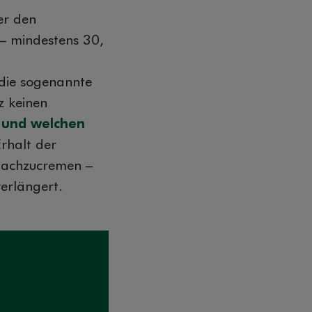
er den
n – mindestens 30,
 die sogenannte
z keinen
t und welchen
rhalt der
 nachzucremen –
erlängert.