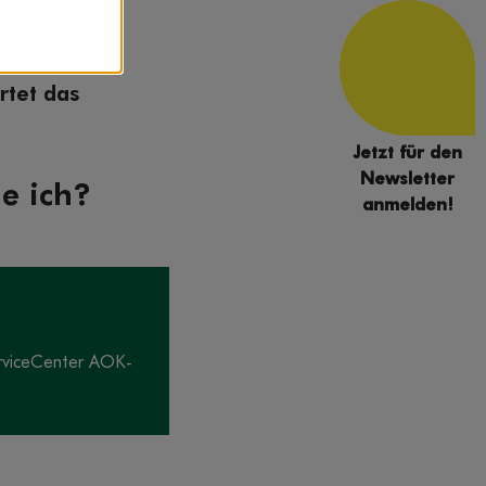
ben Million
rtet das
Jetzt für den
Newsletter
e ich?
anmelden!
erviceCenter AOK-