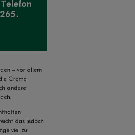
 Telefon
 265.
rden – vor allem
 die Creme
rch andere
nach.
nthalten
reicht das jedoch
nge viel zu