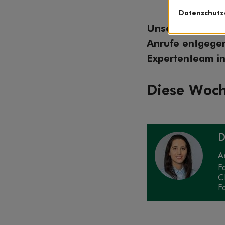
Datenschutz
Unsere Clarimed
Anrufe entgegen
Expertenteam in
Diese Woch
D
A
F
C
F