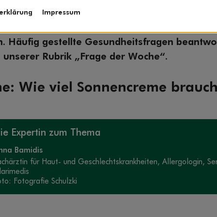
erklärung
Impressum
is-Experten nehmen jedes Jahr bis zu einer hal
. Häufig gestellte Gesundheitsfragen beantwo
 unserer Rubrik „Frage der Woche“.
e: Wie viel Sonnencreme brauch
ie Expertin zum Thema
nna Bamidis
achärztin für Haut- und Geschlechtskrankheiten, Allergologin, S
larimedis
oto: Fotografie Schulzki