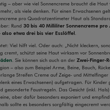
htig – aber wie viel Sonnencreme braucht die Haut 
 mehr, als viele denken. Für einen Erwachsenen gel
ncreme pro Quadratzentimeter Haut als Standard
aber: Rund
30 bis 40 Milliliter Sonnencreme p
also etwa drei bis vier Esslöffel
.
tet: Viel hilft viel. Oder auch: „Nicht kleckern, son
g cremt, schützt seine Haut wirksam vor Sonnenb
chäden
. Sie können sich auch an der
Zwei-Finger-R
gion – also zum Beispiel Arme, Beine, Bauch, Rücke
rlange Streifen Creme auf Zeige- und Mittelfinger 
lenk eines Erwachsenen) aufgetragen. Für Kinder g
d gesonderte Faustregeln. Das Gesicht (inkl. Hals) 
Beine, aber dafür besonders exponiert und empfind
alb sollte es besonders sorgfältig eingecremt wer