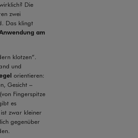
wirklich? Die
ten zwei
. Das klingt
ro Anwendung am
dern klotzen“.
rand und
egel
orientieren:
n, Gesicht –
(von Fingerspitze
ibt es
ist zwar kleiner
lich gegenüber
den.