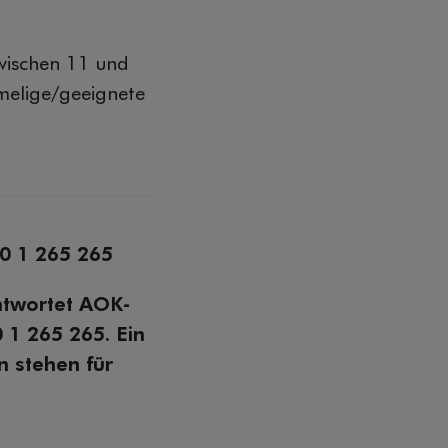
zwischen 11 und
melige/geeignete
00 1 265 265
ntwortet AOK-
 1 265 265. Ein
n stehen für