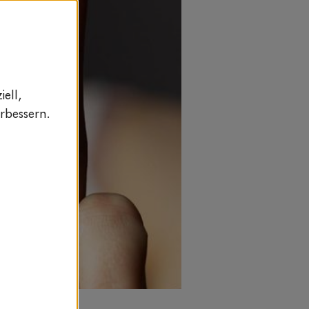
ell,
rbessern.