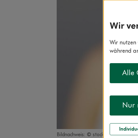
Wir ve
Wir nutzen 
während and
Alle
Nur 
Individu
Bildnachweis: © stock.adobe.com / 