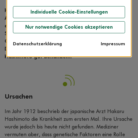
Hashimoto-Thyreoiditis oder
Individuelle Cookie-Einstellungen
Autoimmunthyreoiditis – so bezeichnen Mediziner
eine Form von chronischer
Nur notwendige Cookies akzeptieren
Schilddrüsenentzündung. Sie ist der häufigste
Grund für eine Unterfunktion der Schilddrüse.
Datenschutzerklärung
Impressum
Doch mit den richtigen Medikamenten können Sie
Hashimoto gut behandeln.
Ursachen
Im Jahr 1912 beschrieb der japanische Arzt Hakaru
Hashimoto die Krankheit zum ersten Mal. Ihre Ursache
wurde jedoch bis heute nicht gefunden. Mediziner
vermuten aber, dass genetische Faktoren eine Rolle