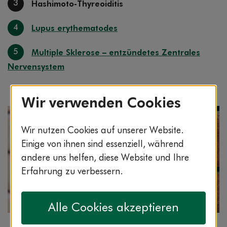
3
Hashimoto-Thyreoiditis
4
Lupus erythematodes
5
Multiple Sklerose – entzündetes Zentrales
Nervensystem
Wir verwenden Cookies
Wir nutzen Cookies auf unserer Website.
Einige von ihnen sind essenziell, während
andere uns helfen, diese Website und Ihre
Erfahrung zu verbessern.
Alle Cookies akzeptieren
Bildnachweis: © istockphoto.com / stockfour