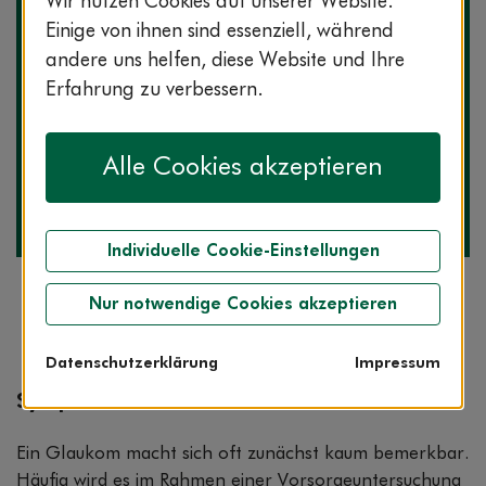
Wir nutzen Cookies auf unserer Website.
Einige von ihnen sind essenziell, während
andere uns helfen, diese Website und Ihre
Erfahrung zu verbessern.
Die Expertin zum Thema
Alle Cookies akzeptieren
Dr. Isabella Schreiber
Fachärztin für Augenheilkunde
ServiceCenter AOK-Clarimedis
Individuelle Cookie-Einstellungen
Nur notwendige Cookies akzeptieren
Datenschutzerklärung
Impressum
Symptome
Ein Glaukom macht sich oft zunächst kaum bemerkbar.
Häufig wird es im Rahmen einer Vorsorgeuntersuchung