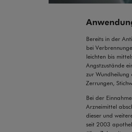
Anwendungs
Bereits in der An
bei Verbrennungen
leichten bis mitt
Angstzustände ei
zur Wundheilung 
Zerrungen, Stich
Bei der Einnahme 
Arzneimittel abs
dieser und weite
seit 2003 apothe