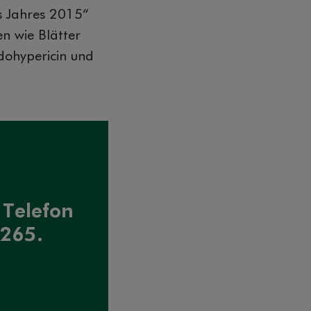
es Jahres 2015“
n wie Blätter
udohypericin und
 Telefon
 265.