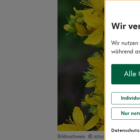
Wir ve
Wir nutzen 
während and
Alle
Individu
Nur not
Datenschutz
Bildnachweis: © istockphoto.com / Yul