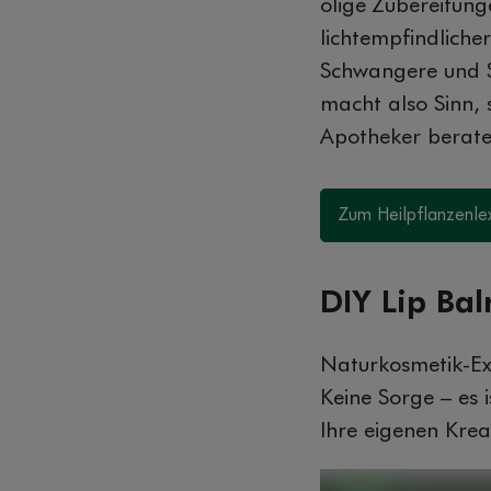
ölige Zubereitun
lichtempfindlich
Schwangere und St
macht also Sinn,
Apotheker berate
Zum Heilpflanzenle
DIY Lip Ba
Naturkosmetik-Exp
Keine Sorge – es 
Ihre eigenen Kre