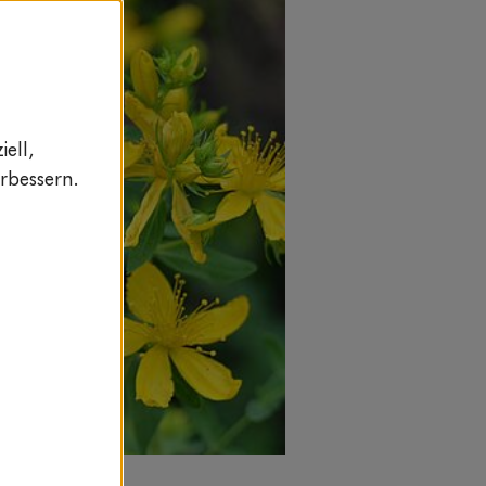
ell,
rbessern.