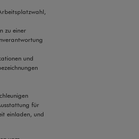
Arbeitsplatzwahl,
n zu einer
enverantwortung
kationen und
nsbezeichnungen
chleunigen
usstattung für
it einladen, und