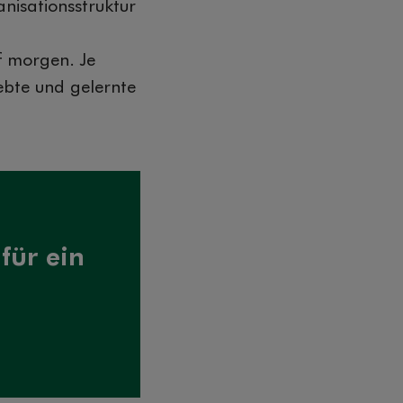
anisationsstruktur
f morgen. Je
ebte und gelernte
für ein