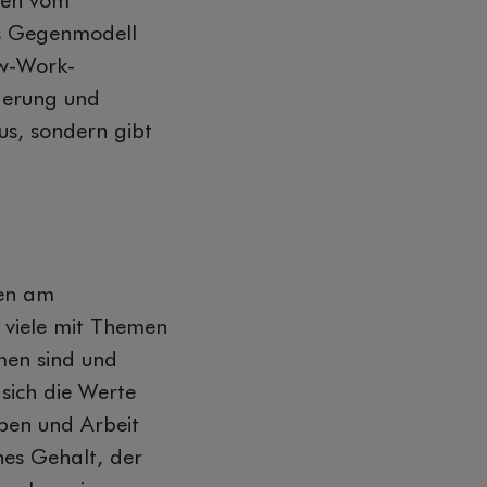
ren vom
es Gegenmodell
ew-Work-
rderung und
us, sondern gibt
nen am
 viele mit Themen
men sind und
sich die Werte
ben und Arbeit
ohes Gehalt, der