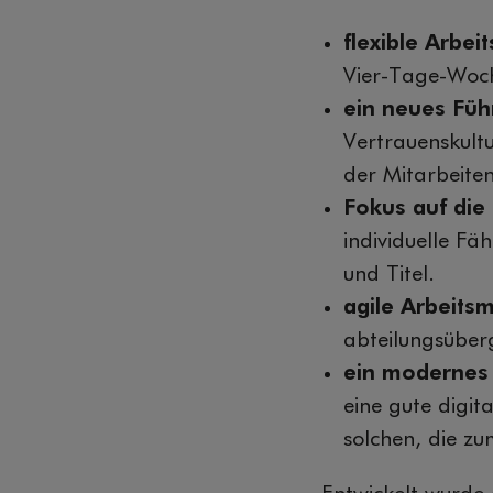
flexible Arbei
Vier-Tage-Woch
ein neues Füh
Vertrauenskult
der Mitarbeite
Fokus auf die
individuelle Fä
und Titel.
agile Arbeits
abteilungsüber
ein modernes 
eine gute digi
solchen, die z