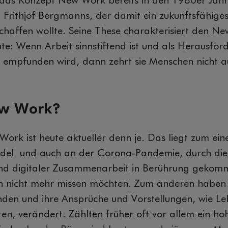
 das Konzept New Work bereits in den 1980er Jah
n Frithjof Bergmanns, der damit ein zukunftsfähig
chaffen wollte. Seine These charakterisiert den N
e: Wenn Arbeit sinnstiftend ist und als Herausfo
h empfunden wird, dann zehrt sie Menschen nicht a
w Work?
rk ist heute aktueller denn je. Das liegt zum ei
ndel und auch an der Corona-Pandemie, durch die
nd digitaler Zusammenarbeit in Berührung gekom
n nicht mehr missen möchten. Zum anderen haben 
den und ihre Ansprüche und Vorstellungen, wie Le
lten, verändert. Zählten früher oft vor allem ein h