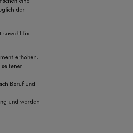
nschen eine
üglich der
 sowohl für
ement erhöhen.
 seltener
sich Beruf und
ung und werden