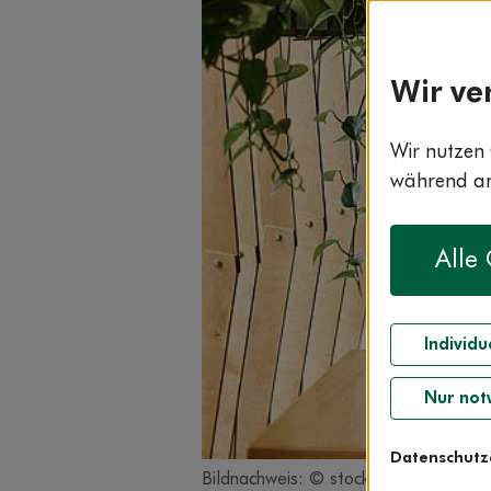
Wir ve
Wir nutzen 
während and
Alle
Individu
Nur not
Datenschutz
Bildnachweis: © stock.adobe.com / Fr