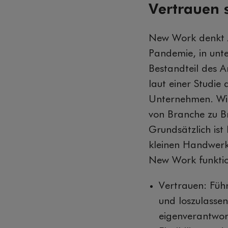
Vertrauen s
New Work denkt Z
Pandemie, in unt
Bestandteil des Ar
laut einer Studie
Unternehmen. Wie
von Branche zu 
Grundsätzlich is
kleinen Handwerk
New Work funktion
Vertrauen: Füh
und loszulasse
eigenverantwort