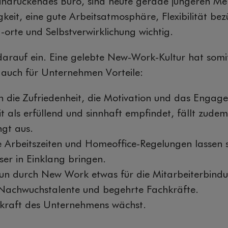
eindruckendes Büro, sind heute gerade jüngeren Me
gkeit, eine gute Arbeitsatmosphäre, Flexibilität bez
 -orte und Selbstverwirklichung wichtig.
arauf ein. Eine gelebte New-Work-Kultur hat somit
 auch für Unternehmen Vorteile:
die Zufriedenheit, die Motivation und das Engag
t als erfüllend und sinnhaft empfindet, fällt zudem
ngt aus.
e Arbeitszeiten und Homeoffice-Regelungen lassen 
ser in Einklang bringen.
n durch New Work etwas für die Mitarbeiterbind
r Nachwuchstalente und begehrte Fachkräfte.
skraft des Unternehmens wächst.