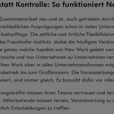
tatt Kontrolle: So funktioniert
usammenarbeit neu und ist, auch getrieben durch
erschiedlichen Ausprägungen schon in vielen Unte
beitsalltags. Die zeitliche und örtliche Flexibilisieru
 des Fraunhofer-Instituts dabei die häufigste Verän
 genau welche Aspekte von New Work gelebt werd
Branche und von Unternehmen zu Unternehmen ver
t New Work aber in allen Unternehmensformen mög
sbetrieb bis zum Großkonzern. Die Voraussetzung
iert, sind immer gleich. Es braucht dafür vor alle
rungskräfte müssen ihren Teams vertrauen und le
n. Mitarbeitende müssen lernen, Verantwortung z
lich Entscheidungen zu treffen.