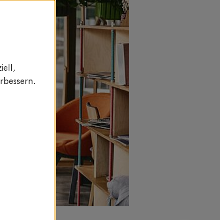
ell,
rbessern.