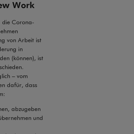
 New Work
 die Corona-
rnehmen
ng von Arbeit ist
derung in
en (können), ist
schieden.
lich – vom
en dafür, dass
m:
rnen, abzugeben
u übernehmen und