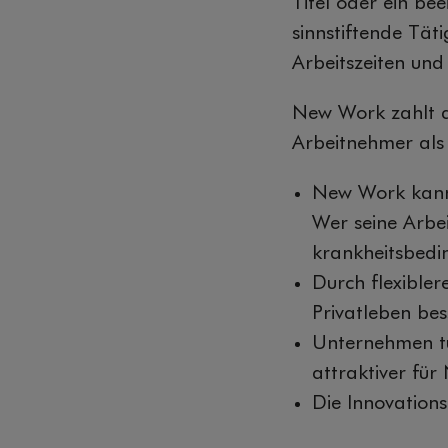
Titel oder ein be
sinnstiftende Täti
Arbeitszeiten und
New Work zahlt d
Arbeitnehmer als
New Work kann 
Wer seine Arbei
krankheitsbedi
Durch flexibler
Privatleben bes
Unternehmen tu
attraktiver fü
Die Innovation