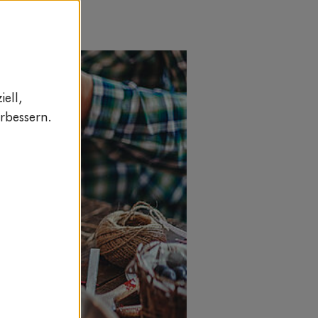
ell,
rbessern.