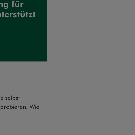
ng für
terstützt
e selbst
sprobieren. Wie