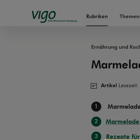
Rubriken
Themens
Ernährung und Koc
Marmela
Artikel
Lesezeit:
1
Marmelade
2
Marmelade 
3
Rezepte fü