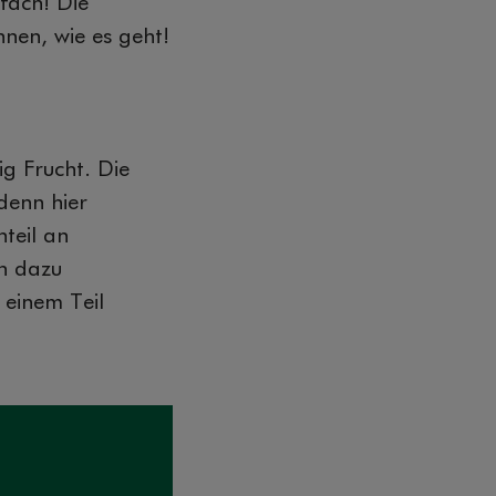
fach! Die
hnen, wie es geht!
g Frucht. Die
denn hier
teil an
h dazu
 einem Teil