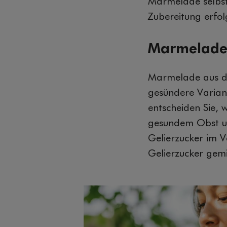
Marmelade selbst 
Zubereitung erfol
Marmelade 
Marmelade aus de
gesündere Variant
entscheiden Sie, 
gesundem Obst un
Gelierzucker im V
Gelierzucker gemi