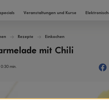
pecials
Veranstaltungen und Kurse
Elektronisc
hen
Rezepte
Einkochen
melade mit Chili
 0:30 min.