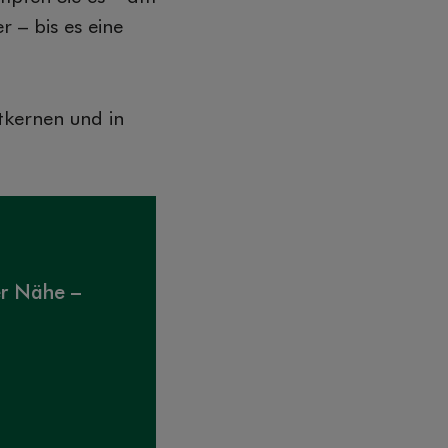
 – bis es eine
tkernen und in
er Nähe –