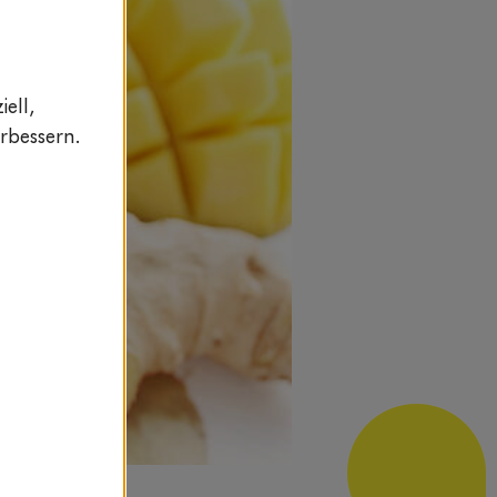
ell,
rbessern.