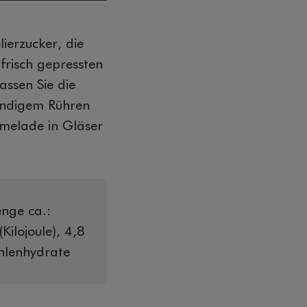
ierzucker, die
 frisch gepressten
assen Sie die
ändigem Rühren
melade in Gläser
nge ca.:
Kilojoule), 4,8
ohlenhydrate