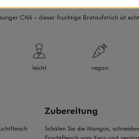
riger Chili – dieser fruchtige Brotaufstrich ist echt
leicht
vegan
Zubereitung
chtfleisch
Schälen Sie die Mangos, schneiden
Fruchtfleisch vom Kern und zersta