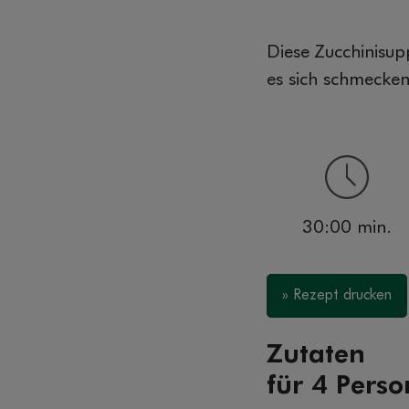
Diese Zucchinisup
es sich schmecken
30:00 min.
» Rezept drucken
Zutaten
für 4 Pers