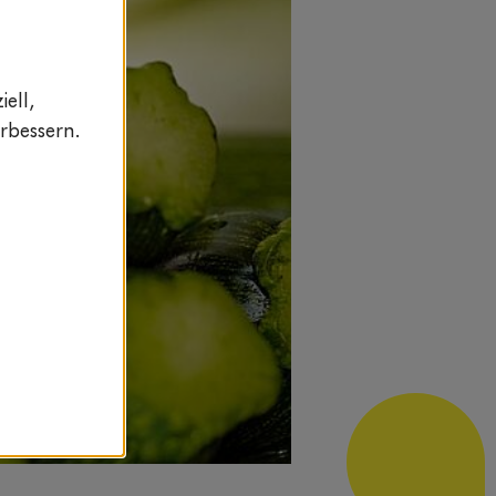
ell,
rbessern.