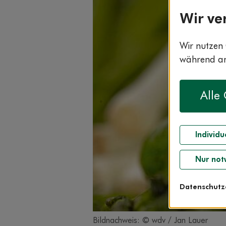
Wir ve
Wir nutzen 
während and
Alle
Individu
Nur not
Datenschutz
Bildnachweis: © wdv / Jan Lauer