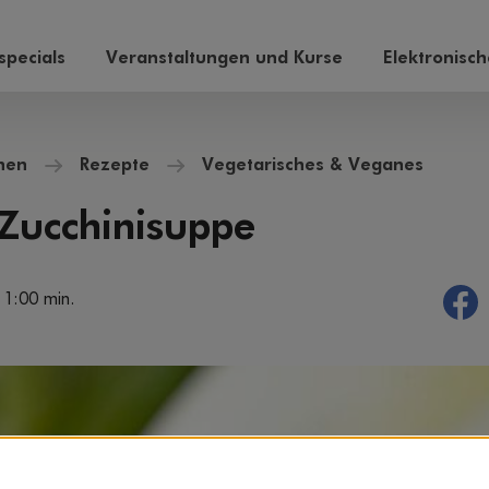
pecials
Veranstaltungen und Kurse
Elektronisc
hen
Rezepte
Vegetarisches & Veganes
 Zucchinisuppe
 1:00 min.