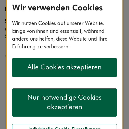
Wir verwenden Cookies
Experte im ServiceCenter AOK-Clarimedis
Sie erreichen AOK-Clarimedis rund um die Uhr
Wir nutzen Cookies auf unserer Website.
unter der kostenfreien Rufnummer
0800 1 265
Einige von ihnen sind essenziell, während
265
.
andere uns helfen, diese Website und Ihre
Erfahrung zu verbessern.
Themen aus seinem Fachgebiet
Alle Cookies akzeptieren
Herzgesundheit
Herzerkrankungen (z. B. Herzinfarkt, Herzinsuffizienz)
Blutdruck
Diabetes
Nur notwendige Cookies
Erkrankungen der Schilddrüse
Magen-Darm-Erkrankungen
akzeptieren
Herz-Kreislauf-Erkrankungen
Stoffwechsel-Erkrankungen
Infektionskrankheiten