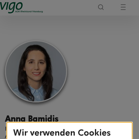
Anna Bamidis
Fachärztin für Haut- und Geschlechtskrankheiten,
Wir verwenden Cookies
Allergologin, ServiceCenter AOK-Clarimedis