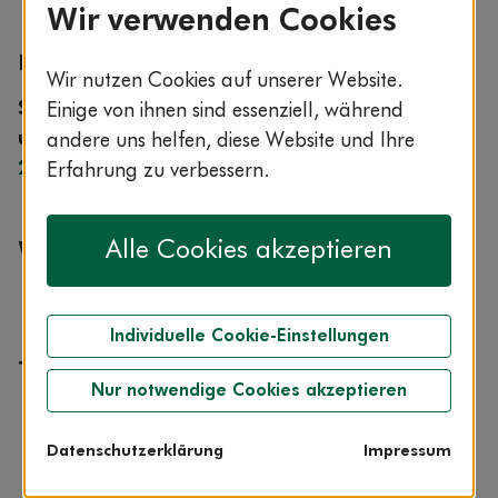
Wir verwenden Cookies
Expertin im ServiceCenter AOK-Clarimedis
Wir nutzen Cookies auf unserer Website.
Sie erreichen AOK-Clarimedis rund um die Uhr
Einige von ihnen sind essenziell, während
unter der kostenfreien Rufnummer
0800 1 265
andere uns helfen, diese Website und Ihre
265
.
Erfahrung zu verbessern.
Alle Cookies akzeptieren
Weitetre Qualifikationen
Master of Public Health
Individuelle Cookie-Einstellungen
Themen aus ihrem Fachgebiet
Nur notwendige Cookies akzeptieren
Medikamente
Heilpflanzen
Datenschutzerklärung
Impressum
Nahrungsergänzungsmittel
Reisemedizin