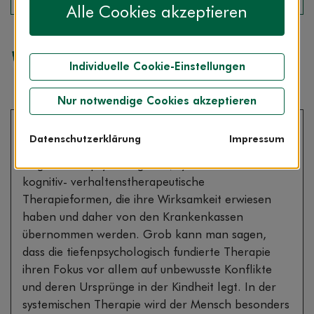
Alle Cookies akzeptieren
Redaktion
Individuelle Cookie-Einstellungen
Nur notwendige Cookies akzeptieren
Welche Therapie die richtige ist, hängt von der
Datenschutzerklärung
Impressum
Problematik und den individuellen Bedürfnissen ab.
Es gibt tiefenpsychologische, systemische und
kognitiv- verhaltenstherapeutische
Therapieformen, die ihre Wirksamkeit erwiesen
haben und daher von den Krankenkassen
übernommen werden. Grob kann man sagen,
dass die tiefenpsychologisch fundierte Therapie
ihren Fokus vor allem auf unbewusste Konflikte
und deren Ursprünge in der Kindheit legt. In der
systemischen Therapie wird der Mensch besonders