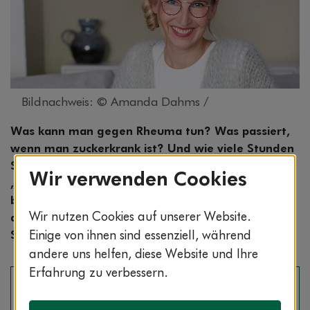
Bildnachweis: © Amanda Dahms /
Was kann man gegen Rheuma tun? Was passiert,
wenn man zuckerkrank ist? Und wie viele Stunden
Schlaf braucht der Mensch? In der Interviewreihe
Wir verwenden Cookies
„Drei Fragen an …“ beantworten Experten
brennende Fragen rund um die Gesundheit. In
Wir nutzen Cookies auf unserer Website.
dieser Folge: Psychologin Franca Cerutti über die
Suche nach einem passenden Therapeuten.
Einige von ihnen sind essenziell, während
andere uns helfen, diese Website und Ihre
Erfahrung zu verbessern.
Woher weiß ich eigentlich, was für eine Art
Therapie ich brauche?