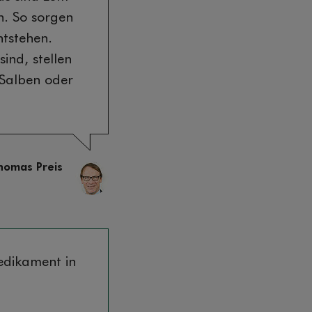
n. So sorgen
ntstehen.
ind, stellen
 Salben oder
homas Preis
edikament in