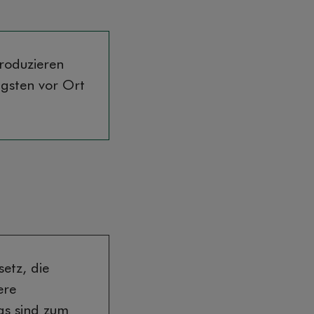
roduzieren
igsten vor Ort
etz, die
ere
as sind zum