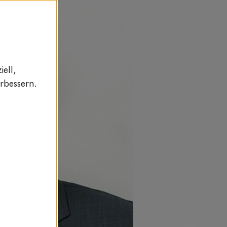
ell,
rbessern.