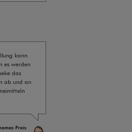
ellung kann
n es werden
heke das
n ab und an
neimitteln
homas Preis