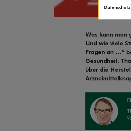
Datenschutz
Was kann man g
Und wie viele S
Fragen an …“ b
Gesundheit. Tho
über die Herste
Arzneimittelkna
D
T
V