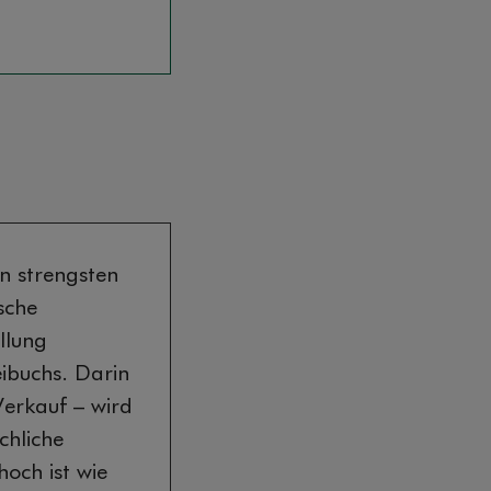
en strengsten
sche
llung
ibuchs. Darin
erkauf – wird
chliche
hoch ist wie