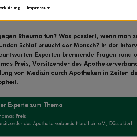
erklärung
Impressum
egen Rheuma tun? Was passiert, wenn man zu
tunden Schlaf braucht der Mensch? In der Inter
eantworten Experten brennende Fragen rund 
mas Preis, Vorsitzender des Apothekerverban
llung von Medizin durch Apotheken in Zeiten d
ppheit.
er Experte zum Thema
homas Preis
orsitzender des Apothekerverbands Nordrhein e.V., Düsseldorf