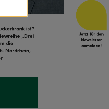
ckerkrank ist?
Jetzt für den
viewreihe „Drei
Newsletter
um die
anmelden!
ds Nordrhein,
er