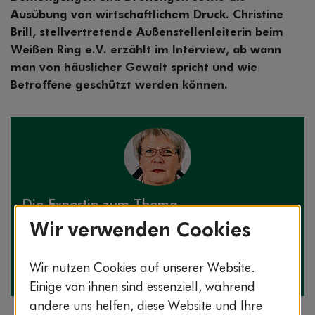
Ausübung von wirtschaftlichem Druck. Christine
Brill, stellvertretende Außenstellenleiterin beim
Weißen Ring e.V. erzählt im Interview, ab wann
man von häuslicher Gewalt spricht und wie
Betroffene geschützt werden können.
Die Expertin zum Thema
Wir verwenden Cookies
Christine Brill
Stellvertretende Außenstellenleiterin Hamburg V
(Süderelbe)
Wir nutzen Cookies auf unserer Website.
Weißer Ring e.V.
Einige von ihnen sind essenziell, während
andere uns helfen, diese Website und Ihre