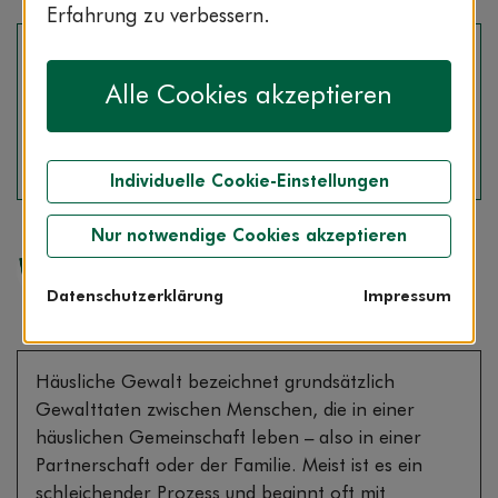
Erfahrung zu verbessern.
Häusliche Gewalt wird oft mit körperlicher Gewalt
assoziiert. Betroffene können aber auch unter
Alle Cookies akzeptieren
jahrelanger psychischer Gewalt leiden, ohne
jemals geschlagen zu werden. Ab wann spricht
man von häuslicher Gewalt?
Individuelle Cookie-Einstellungen
Nur notwendige Cookies akzeptieren
Redaktion
Datenschutzerklärung
Impressum
Häusliche Gewalt bezeichnet grundsätzlich
Gewalttaten zwischen Menschen, die in einer
häuslichen Gemeinschaft leben – also in einer
Partnerschaft oder der Familie. Meist ist es ein
schleichender Prozess und beginnt oft mit