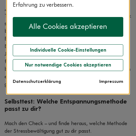
Erfahrung zu verbessern.
„Atme tief durch“ – leichter gesagt als getan. Viele
Tipps zur Stressbewältigung wirken auf den ersten Blick
sinnvoll. Doch was bei der einen funktioniert, sorgt
Alle Cookies akzeptieren
beim anderen für Frust. Meditation? Für manche pure
Entspannung, für andere ein zusätzlicher Stressfaktor.
Es gibt also keine Einheitslösung zum Runterkommen.
Individuelle Cookie-Einstellungen
Je besser du verstehst, wie du tickst, desto leichter
findest du deinen persönlichen Ausgleich. Dafür
Nur notwendige Cookies akzeptieren
braucht es auch nicht gleich das Yoga-Retreat, sondern
es reicht, wenn du weißt, wie du im Alltag entspannst –
Datenschutzerklärung
Impressum
ganz auf deine Art.
Selbsttest: Welche Entspannungsmethode
passt zu dir?
Mach den Check – und finde heraus, welche Methode
der Stressbewältigung gut zu dir passt.