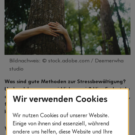
Bildnachweis: © stock.adobe.com / Deemerwha
studio
Was sind gute Methoden zur Stressbewältigung?
Und welche passen wirklich zu mir? Hier findest du
deinen Weg zu mehr Entspannung – mit Selbsttest,
Wir verwenden Cookies
fundiertem Überblick und praktischen Tipps für
kleine Pausen mit großer Wirkung.
Wir nutzen Cookies auf unserer Website.
Einige von ihnen sind essenziell, während
Warum Stressbewältigung individuell ist
andere uns helfen, diese Website und Ihre