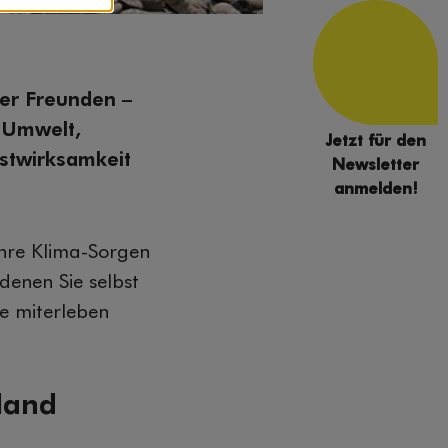
ter Freunden –
e Umwelt,
Jetzt für den
lbstwirksamkeit
Newsletter
anmelden!
hre Klima-Sorgen
denen Sie selbst
e miterleben
land