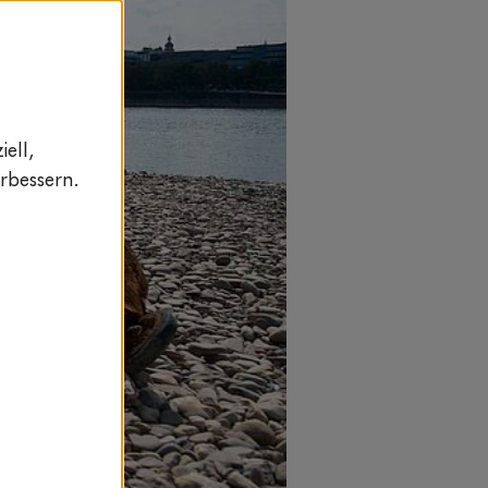
ell,
rbessern.