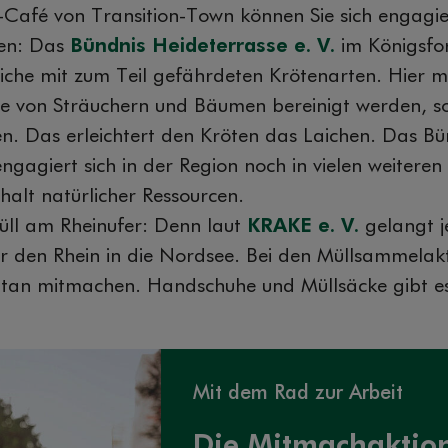
-Café von Transition-Town können Sie sich engagie
ten: Das
Bündnis Heideterrasse e. V.
im Königsfor
eiche mit zum Teil gefährdeten Krötenarten. Hier 
he von Sträuchern und Bäumen bereinigt werden, so
en. Das erleichtert den Kröten das Laichen. Das Bü
ngagiert sich in der Region noch in vielen weiteren
rhalt natürlicher Ressourcen.
ll am Rheinufer: Denn laut
KRAKE e. V.
gelangt j
r den Rhein in die Nordsee. Bei den Müllsammela
ntan mitmachen. Handschuhe und Müllsäcke gibt es
Mit dem Rad zur Arbeit
Die Mitmachaktio