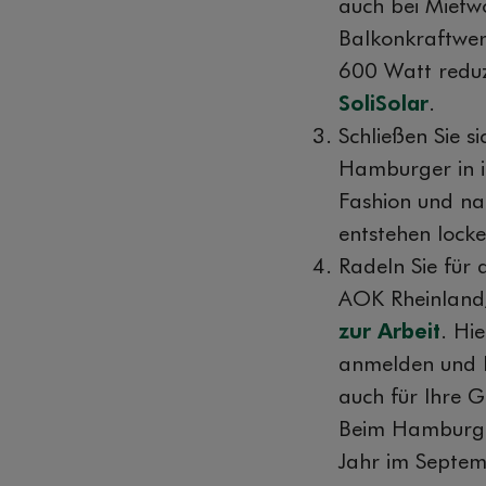
auch bei Miet
Balkonkraftwe
600 Watt reduzi
SoliSolar
.
Schließen Sie s
Hamburger in i
Fashion und na
entstehen loc
Radeln Sie für 
AOK Rheinland
zur Arbeit
. Hi
anmelden und K
auch für Ihre G
Beim Hambur
Jahr im Septem