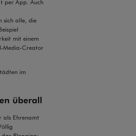
gt per App. Auch
n sich alle, die
eispiel
rkeit mit einem
ial-Media-Creator
Städten im
en überall
er als Ehrenamt
öllig