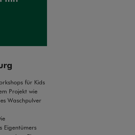
urg
rkshops für Kids
em Projekt wie
hes Waschpulver
ie
es Eigentümers