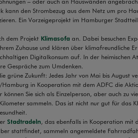
wohnungen – oder auch an Hauswänden angebracht
rk kann den Strombezug aus dem Netz um pro Hau
eren. Ein Vorzeigeprojekt im Hamburger Stadtteil 
ich dem Projekt
Klimasofa
an. Dabei besuchen Exper
hrem Zuhause und klären über klimafreundliche E
chhaltigen Digitalkonsum auf. In der heimischen 
kere Gespräche zum Umdenken.
die grüne Zukunft: Jedes Jahr von Mai bis August ve
/Hamburg in Kooperation mit dem ADFC die Akti
er können Sie sich als Einzelperson, aber auch zu vi
ilometer sammeln. Das ist nicht nur gut für das K
esundheit.
ger
Stadtradeln
, das ebenfalls in Kooperation mi
ber stattfindet, sammeln angemeldete Fahrradfa