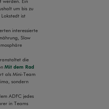
 werden. Ein
shalt um bis zu
Lokstedt ist
ten interessierte
rnährung, Slow
Atmosphäre
ranstaltet die
on
Mit dem Rad
ert als Mini-Team
lima, sondern
t dem ADFC jedes
hrer in Teams