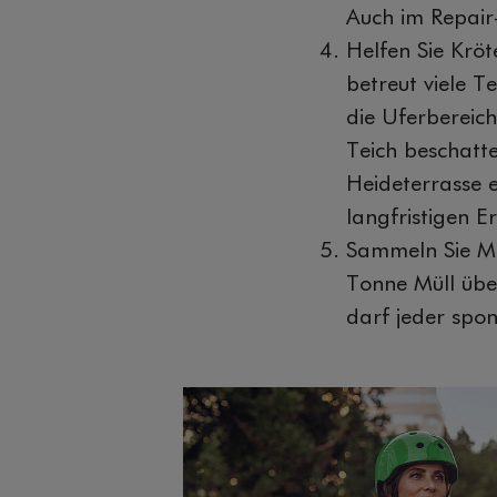
Auch im Repair
Helfen Sie Krö
betreut viele T
die Uferbereic
Teich beschatt
Heideterrasse e
langfristigen E
Sammeln Sie Mü
Tonne Müll übe
darf jeder spo