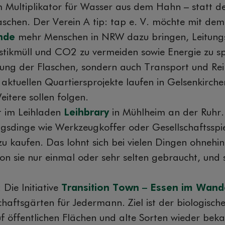
 Multiplikator für Wasser aus dem Hahn – statt d
schen. Der Verein A tip: tap e. V. möchte mit dem
nde
mehr Menschen in NRW dazu bringen, Leitung
astikmüll und CO2 zu vermeiden sowie Energie zu s
llung der Flaschen, sondern auch Transport und Rei
aktuellen Quartiersprojekte laufen in Gelsenkirch
itere sollen folgen.
it im Leihladen
Leihbrary
in Mühlheim an der Ruhr.
gsdinge wie Werkzeugkoffer oder Gesellschaftsspie
 zu kaufen. Das lohnt sich bei vielen Dingen ohnehin 
n sie nur einmal oder sehr selten gebraucht, und 
Die Initiative
Transition Town – Essen im Wand
haftsgärten für Jedermann. Ziel ist der biologisc
 öffentlichen Flächen und alte Sorten wieder bek