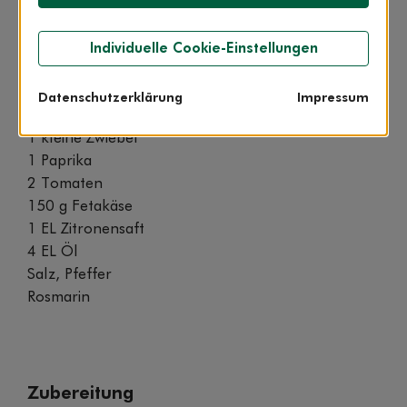
Zutaten
Individuelle Cookie-Einstellungen
für 4 Personen
Datenschutzerklärung
Impressum
4 kleine Auberginen
1 kleine Zwiebel
1 Paprika
2 Tomaten
150 g Fetakäse
1 EL Zitronensaft
4 EL Öl
Salz, Pfeffer
Rosmarin
Zubereitung