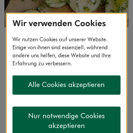
Wir verwenden Cookies
Bildnachweis: © wdv / Jan Lauer
Wir nutzen Cookies auf unserer Website.
Ungewürzt haben Auberginen ein nur schwaches
Einige von ihnen sind essenziell, während
nussiges Aroma, aber gefüllt sind sie wahre
andere uns helfen, diese Website und Ihre
Leckerbissen.
Erfahrung zu verbessern.
Alle Cookies akzeptieren
40:00 min.
mittel
vegetarisch
Nur notwendige Cookies
akzeptieren
» Rezept drucken