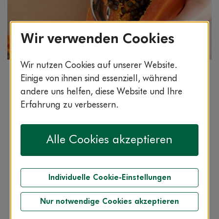
Wir verwenden Cookies
Wir nutzen Cookies auf unserer Website.
Bildnachweis: © wdv / Jan Lauer
Einige von ihnen sind essenziell, während
Abends noch ein schneller Salat – aber bloß nicht
andere uns helfen, diese Website und Ihre
langweilig! Mit exotischer Papaya und Nüssen
Erfahrung zu verbessern.
garantiert nicht! Zum Rezept.
Alle Cookies akzeptieren
Individuelle Cookie-Einstellungen
25:00 min.
leicht
vegetarisch
Nur notwendige Cookies akzeptieren