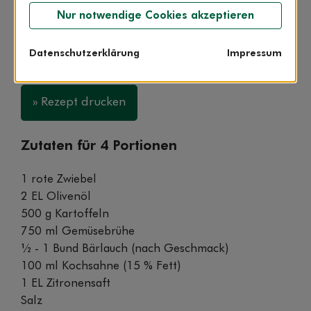
Nur notwendige Cookies akzeptieren
45:00 min.
leicht
Datenschutzerklärung
Impressum
» Rezept drucken
Zutaten für 4 Portionen
1 rote Zwiebel
2 EL Olivenöl
500 g Kartoffeln
750 ml Gemüsebrühe
½ - 1 Bund Bärlauch (nach Geschmack)
100 ml Kochsahne (15 % Fett)
1 EL Zitronensaft
Salz