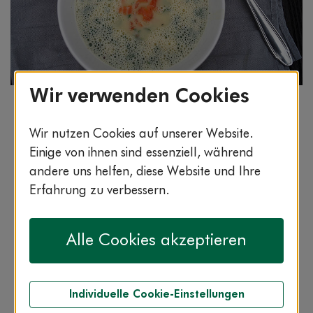
Wir verwenden Cookies
Bildnachweis: © wdv / Sonja Bick
Bärlauch zählt zu den Lauchgewächsen und wird in
Wir nutzen Cookies auf unserer Website.
der Naturheilkunde vor allem bei
Einige von ihnen sind essenziell, während
Verdauungsstörungen eingesetzt. Zusammen mit
andere uns helfen, diese Website und Ihre
Kartoffeln, Zwiebel und Brühe entsteht eine Suppe,
Erfahrung zu verbessern.
die nicht nur wärmt und super lecker ist, sondern
auch wertvolle Inhaltsstoffe bietet: Denn das
Räucherlachs-Topping punktet mit super-gesunden
Alle Cookies akzeptieren
Omega-3-Fettsäuren.
Individuelle Cookie-Einstellungen