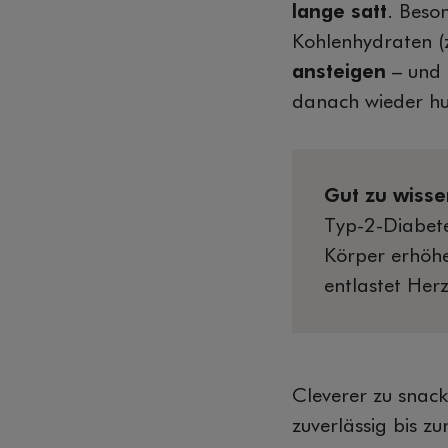
lange satt
. Beso
Kohlenhydraten (
ansteigen
– und 
danach wieder h
Gut zu wiss
Typ-2-Diabete
Körper erhöhe
entlastet Herz
Cleverer zu snack
zuverlässig bis z