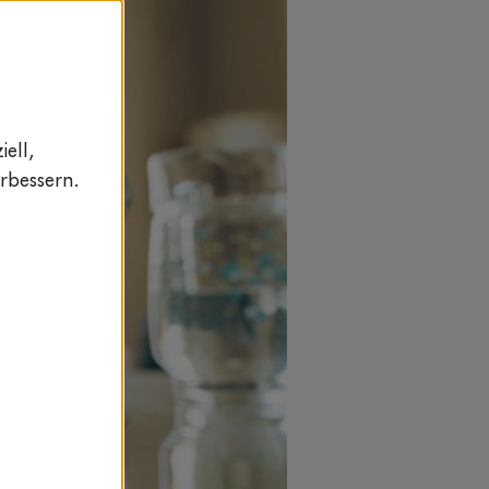
ell,
rbessern.