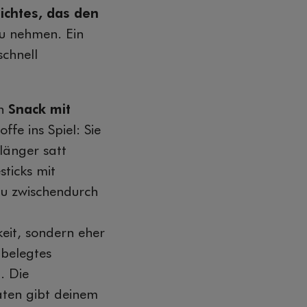
ichtes, das den
zu nehmen. Ein
schnell
in
Snack mit
fe ins Spiel: Sie
 länger satt
ticks mit
 du zwischendurch
eit, sondern eher
 belegtes
. Die
aten gibt deinem