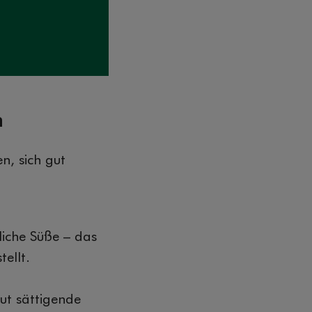
n
n, sich gut
liche Süße – das
ellt.
ut sättigende