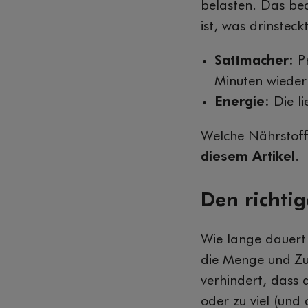
belasten. Das bed
ist, was drinsteckt
Sattmacher:
Pr
Minuten wieder
Energie:
Die li
Welche Nährstoffe
diesem Artikel
.
Den richti
Wie lange dauert 
die Menge und Zu
verhindert, dass 
oder zu viel (und 