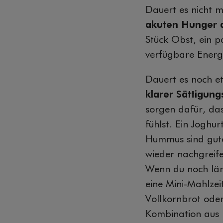
Dauert es nicht m
akuten Hunger 
Stück Obst, ein p
verfügbare Energi
Dauert es noch et
klarer Sättigu
sorgen dafür, das
fühlst. Ein Joghu
Hummus sind gute 
wieder nachgreif
Wenn du noch läng
eine Mini-Mahlzei
Vollkornbrot ode
Kombination aus 