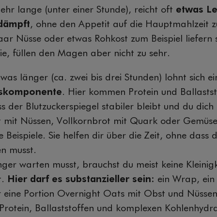
ehr lange (unter einer Stunde), reicht oft
etwas Le
dämpft
, ohne den Appetit auf die Hauptmahlzeit 
aar Nüsse oder etwas Rohkost zum Beispiel liefern 
e, füllen den Magen aber nicht zu sehr.
was länger (ca. zwei bis drei Stunden) lohnt sich e
ngskomponente
. Hier kommen Protein und Ballaststof
s der Blutzuckerspiegel stabiler bleibt und du dich
rt mit Nüssen, Vollkornbrot mit Quark oder Gemüses
Beispiele. Sie helfen dir über die Zeit, ohne dass
en musst.
er warten musst, brauchst du meist keine Kleinigk
t.
Hier darf es substanzieller sein:
ein Wrap, ein
r eine Portion Overnight Oats mit Obst und Nüssen
Protein, Ballaststoffen und komplexen Kohlenhydr