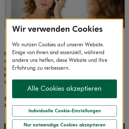
Wir verwenden Cookies
Bildnachweis: © stock.adobe.com / All king of
people
Wir nutzen Cookies auf unserer Website.
Einige von ihnen sind essenziell, während
Unsere Clarimedis-Experten nehmen jedes Jahr bis
andere uns helfen, diese Website und Ihre
zu einer halben Million Anrufe entgegen. Häufig
Erfahrung zu verbessern.
gestellte Gesundheitsfragen beantwortet das
Expertenteam in unserer Rubrik „Frage der
Woche“.
Alle Cookies akzeptieren
Diese Woche: Ist in Ureacreme wirklich
Urin enthalten?
Individuelle Cookie-Einstellungen
Nur notwendige Cookies akzeptieren