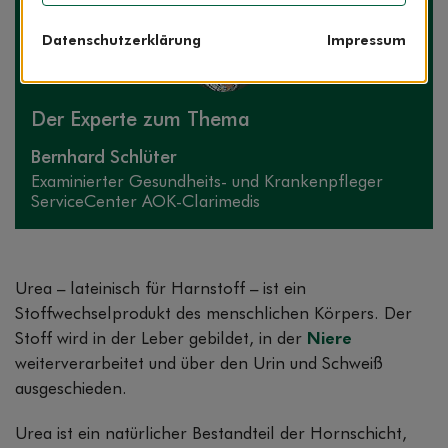
Datenschutzerklärung
Impressum
Der Experte zum Thema
Bernhard Schlüter
Exami­nierter Gesundheits- und Kranken­pfleger
ServiceCenter AOK-Clarimedis
Urea – lateinisch für Harnstoff – ist ein
Stoffwechselprodukt des menschlichen Körpers. Der
Stoff wird in der Leber gebildet, in der
Niere
weiterverarbeitet und über den Urin und Schweiß
ausgeschieden.
Urea ist ein natürlicher Bestandteil der Hornschicht,