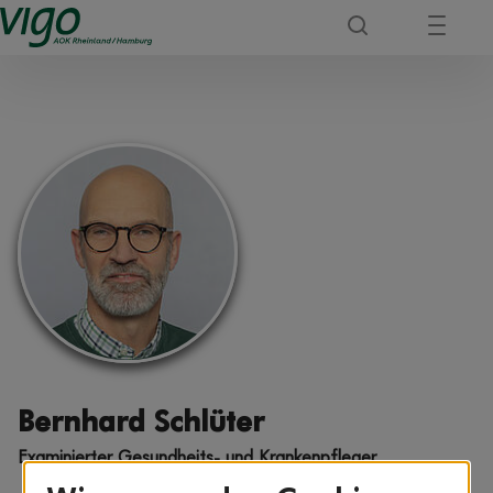
Bernhard Schlüter
Exami­nierter Gesundheits- und Kranken­pfleger