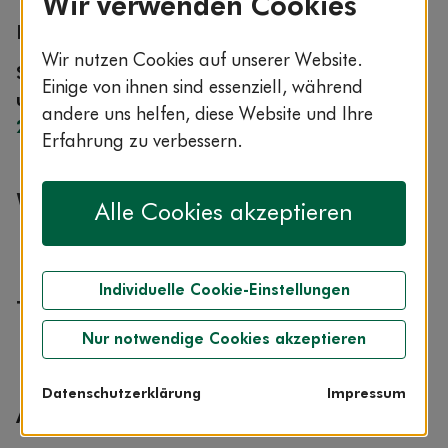
Wir verwenden Cookies
Experte im ServiceCenter AOK-Clarimedis
Wir nutzen Cookies auf unserer Website.
Sie erreichen AOK-Clarimedis rund um die Uhr
Einige von ihnen sind essenziell, während
unter der kostenfreien Rufnummer
0800 1 265
andere uns helfen, diese Website und Ihre
265
.
Erfahrung zu verbessern.
Weitere Qualifikation:
Alle Cookies akzeptieren
Fachkrankenpfleger für Anästhesie und Intensivmedizin
Individuelle Cookie-Einstellungen
Themen aus seinem Fachgebiet:
Nur notwendige Cookies akzeptieren
Reisemedizin
Datenschutzerklärung
Impressum
Artikel aus dem Bereich