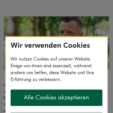
Wir verwenden Cookies
Wir nutzen Cookies auf unserer Website.
Einige von ihnen sind essenziell, während
andere uns helfen, diese Website und Ihre
Bildnachweis: © istockphoto.com / stockfour
Erfahrung zu verbessern.
In unserem digitalen Zeitalter ist es zunehmend
schwierig, seine so genannte Work-Life-Balance zu
Alle Cookies akzeptieren
halten. Dank E-Mail und Smartphone vermischen
sich Beruf und Privates immer mehr. Hier eine
deutliche Grenze zu ziehen, fällt vielen schwer.