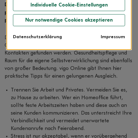
Dabei ist mittlerweile bewiesen: Dauerstress ohne
Individuelle Cookie-Einstellungen
positiven Ausgleich kann zu körperlicher oder
psychischer Erschöpfung führen.
Nur notwendige Cookies akzeptieren
Datenschutzerklärung
Impressum
Damit es nicht so weit kommt, muss ein individuelles
Gleichgewicht zwischen Job und den sozialen
Kontakten gefunden werden. Gesundheitspflege und
Raum für die eigene Selbstverwirklichung sind ebenfalls
von großer Bedeutung. vigo Online gibt Ihnen hier
praktische Tipps für einen gelungenen Ausgleich.
Trennen Sie Arbeit und Privates. Vermeiden Sie es,
zu Hause zu arbeiten. Wer ein Homeoffice führt,
sollte feste Arbeitszeiten haben und diese auch an
seine Kunden kommunizieren. Das unterstreicht Ihre
Verbindlichkeit und vermeidet unerwartete
Kundenanrufe nach Feierabend.
Stress ist nur akzeptabel, wenn er vorübergehend