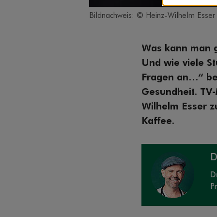
Bildnachweis: © Heinz-Wilhelm Esser
Was kann man g
Und wie viele S
Fragen an…“ be
Gesundheit. TV-
Wilhelm Esser z
Kaffee.
D
D
P