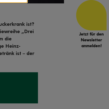
ckerkrank ist?
viewreihe „Drei
Jetzt für den
m die
Newsletter
ge Heinz-
anmelden!
tränk ist – der