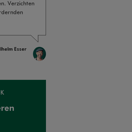
en. Verzichten
ördernden
lhelm Esser
OK
eren