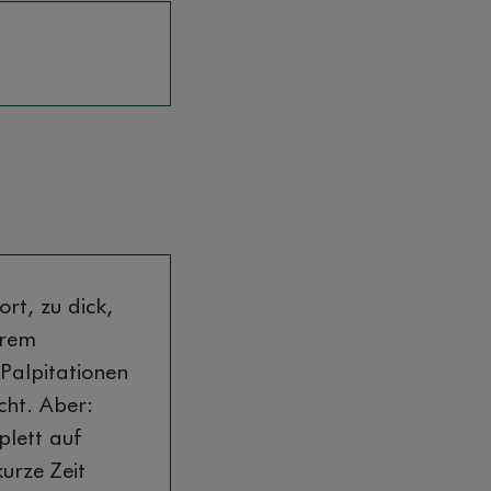
rt, zu dick,
erem
Palpitationen
cht. Aber:
plett auf
kurze Zeit