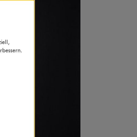
ell,
rbessern.