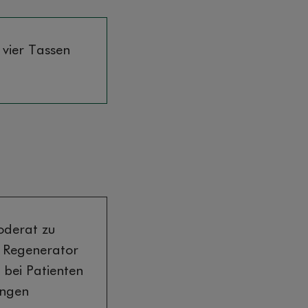
 vier Tassen
oderat zu
n Regenerator
r bei Patienten
ungen