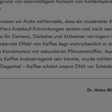
grund von übermäßigem Konsum von Kohlenhydra
t.
issen wir Ärzte mittlerweile, dass ein moderater
r Herz-Kreislauf-Erkrankungen senken und nach neu
ko für Demenz, Diabetes und Alzheimer verringern
rdernde Effekt von Kaffee liegt wahrscheinlich in d
 Kombination mit sekundären Pflanzenstoffen. Au
s Kaffee krebserregend sein könnte, wurde mittler
 Gegenteil – Kaffee scheint unsere DNA vor Schäde
Dr. Heinz-Wi