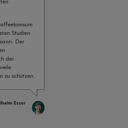
ten
 Kaffeekonsum
sten Studien
 kann. Der
en
ch der
weile
n zu schützen.
lhelm Esser