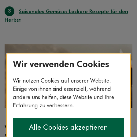
3
Saisonales Gemüse: Leckere Rezepte für den
Herbst
Wir verwenden Cookies
Wir nutzen Cookies auf unserer Website.
Einige von ihnen sind essenziell, während
andere uns helfen, diese Website und Ihre
Erfahrung zu verbessern.
Bildnachweis: © istockphoto.com / Geber86
Alle Cookies akzeptieren
Vitamin C ist einer der wichtigsten Nährstoffe für
den menschlichen Körper: Es stärkt unser