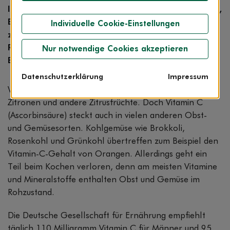
Immunsystem und hilft, Erkältungen zu vermeiden,
Bindegewebe aufzubauen und Wunden schneller
Individuelle Cookie-Einstellungen
zu heilen. Prüfen Sie mit unserem Vitamin-C-
Rechner, ob Sie über die Ernährung Ihren täglichen
Nur notwendige Cookies akzeptieren
Bedarf an Vitamin C decken.
Datenschutzerklärung
Impressum
Wer an Vitamin C denkt, denkt zuerst an Orangen,
Zitronen und andere Zitrusfrüchte. Doch Vitamin C
(Ascorbinsäure) steckt auch in vielen anderen Obst-
und Gemüsesorten. Kohlgemüse wie Brokkoli,
Rosenkohl und Grünkohl übertreffen zum Beispiel den
Vitamin-C-Gehalt von Orangen. Allerdings geht ein
Teil beim Kochen verloren, denn am meisten Vitamine
und Mineralstoffe enthalten Obst und Gemüse im
Rohzustand.
Die Deutsche Gesellschaft für Ernährung empfiehlt
täglich 110 Milligramm Vitamin C für Männer und 95