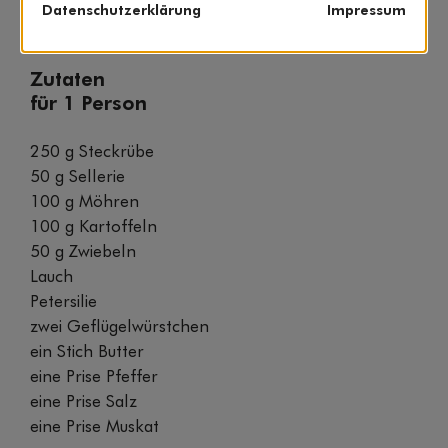
Datenschutzerklärung
Impressum
» Rezept drucken
Zutaten
für 1 Person
250 g Steckrübe
50 g Sellerie
100 g Möhren
100 g Kartoffeln
50 g Zwiebeln
Lauch
Petersilie
zwei Geflügelwürstchen
ein Stich Butter
eine Prise Pfeffer
eine Prise Salz
eine Prise Muskat