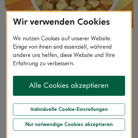
Wir verwenden Cookies
Bildnachweis: © stock.adobe.com / SimoneVoigt
Wir nutzen Cookies auf unserer Website.
Einige von ihnen sind essenziell, während
Die Steckrübe ist reich an Eiweiß und Vitaminen.
andere uns helfen, diese Website und Ihre
Von September bis Dezember ist sie aus
heimischem Anbau erhältlich. Also: Ran an die
Erfahrung zu verbessern.
Rübensuppe!
Alle Cookies akzeptieren
Individuelle Cookie-Einstellungen
50:00 min.
leicht
Nur notwendige Cookies akzeptieren