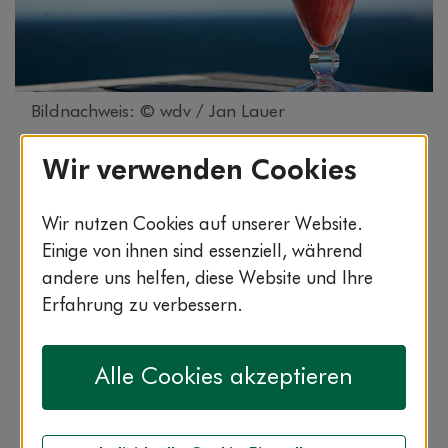
Bildnachweis: © wdv / Jan Lauer
Der beerige Vitamin-Snack für zwischendurch: Mit
Wir verwenden Cookies
Vanilleeis macht das Shake auch Naschkatzen
glücklich. Zum Rezept.
Wir nutzen Cookies auf unserer Website.
Einige von ihnen sind essenziell, während
andere uns helfen, diese Website und Ihre
Erfahrung zu verbessern.
1:30 min.
leicht
vegetarisch
Alle Cookies akzeptieren
» Rezept drucken