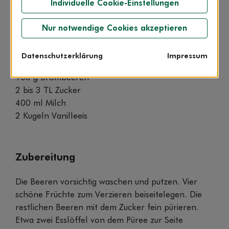
Individuelle Cookie-Einstellungen
Zutaten
Nur notwendige Cookies akzeptieren
für 4 Personen
Datenschutzerklärung
Impressum
150 g Himbeeren oder Erdbeeren
100 g Brombeeren
2 bis 3 TL Zucker
400 ml Milch
2 Kugeln Vanilleeis
Zubereitung
Die Beeren vorsichtig waschen und putzen. Vier
schöne Früchte zum Verzieren beiseitelegen. Die
restlichen Beeren mit dem Zucker fein pürieren.
Etwa zwei Esslöffel von dem Püree zur Seite