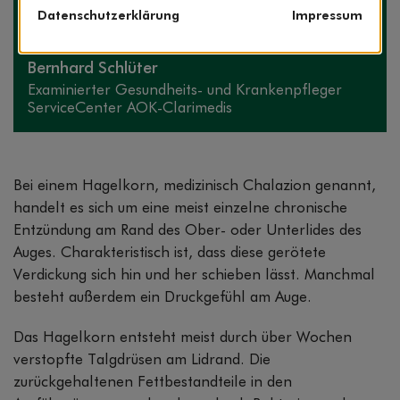
Datenschutzerklärung
Impressum
Der Experte zum Thema
Bernhard Schlüter
Exami­nierter Gesundheits- und Kranken­pfleger
ServiceCenter AOK-Clarimedis
Bei einem Hagelkorn, medizinisch Chalazion genannt,
handelt es sich um eine meist einzelne chronische
Entzündung am Rand des Ober- oder Unterlides des
Auges. Charakteristisch ist, dass diese gerötete
Verdickung sich hin und her schieben lässt. Manchmal
besteht außerdem ein Druckgefühl am Auge.
Das Hagelkorn entsteht meist durch über Wochen
verstopfte Talgdrüsen am Lidrand. Die
zurückgehaltenen Fettbestandteile in den