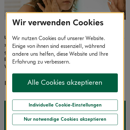
Wir verwenden Cookies
Bildnachweis: © wdv / Jan Lauer
Unsere Clarimedis-Experten nehmen jedes Jahr bis
Wir nutzen Cookies auf unserer Website.
zu einer halben Million Anrufe entgegen. Häufig
Einige von ihnen sind essenziell, während
gestellte Gesundheitsfragen beantwortet das
andere uns helfen, diese Website und Ihre
Expertenteam in unserer Rubrik „Frage der
Erfahrung zu verbessern.
Woche“.
Alle Cookies akzeptieren
Diese Woche: Was ist ein Hagelkorn?
Individuelle Cookie-Einstellungen
Nur notwendige Cookies akzeptieren