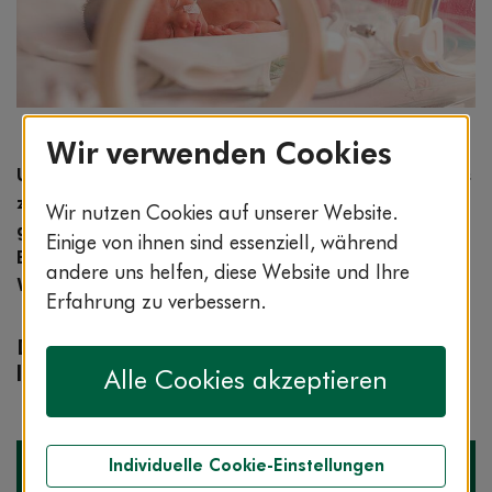
Bildnachweis: © stock.adobe.com / ondrooo
Wir verwenden Cookies
Unsere Clarimedis-Experten nehmen jedes Jahr bis
zu einer halben Million Anrufe entgegen. Häufig
Wir nutzen Cookies auf unserer Website.
gestellte Gesundheitsfragen beantwortet das
Einige von ihnen sind essenziell, während
Expertenteam in unserer Rubrik „Frage der
andere uns helfen, diese Website und Ihre
Woche“.
Erfahrung zu verbessern.
Diese Woche: Ab wann ist ein Baby
lebensfähig?
Alle Cookies akzeptieren
Individuelle Cookie-Einstellungen