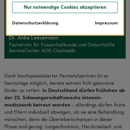
Nur notwendige Cookies akzeptieren
Datenschutzerklärung
Impressum
Die Expertin zum Thema
Dr. Anke Leesemann
Fachärztin für Frauenheilkunde und Geburtshilfe
ServiceCenter AOK-Clarimedis
Dank hochspezialisierter Perinatalzentren ist es
heutzutage möglich, bereits extrem früh geborene
Kinder zu retten.
In Deutschland dürfen Frühchen ab
der 22. Schwangerschaftswoche intensiv-
medizinisch betreut werden
– allerdings dürfen Ärzte
und Eltern individuell abwägen, ob sie eine Behandlung
wünschen, denn die Überlebenschancen in dieser
Phase sind gering. Lungenfunktion, Herzkreislauf- und