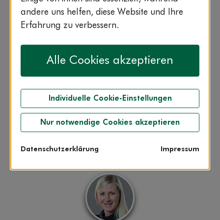
Hier stellen wir sie Ihnen vor. Klicken
andere uns helfen, diese Website und Ihre
Sie auf die einzelnen Experten, um
Erfahrung zu verbessern.
mehr über sie zu erfahren.
Alle Cookies akzeptieren
Individuelle Cookie-Einstellungen
Nur notwendige Cookies akzeptieren
Dr. Petra Siemes
Fachärztin für Innere Medizin
Datenschutzerklärung
Impressum