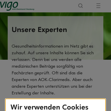
Unsere Experten
Gesundheitsinformationen im Netz gibt es
zuhauf. Auf unsere Inhalte können Sie sich
verlassen. Denn bei uns werden alle
medizinischen Beiträge sorgfältig von
Fachärzten geprüft. Oft sind das die
Experten von AOK-Clarimedis. Aber auch
andere Experten unterstützen uns bei der
Erstellung der Inhalte.
Wir verwenden Cookies